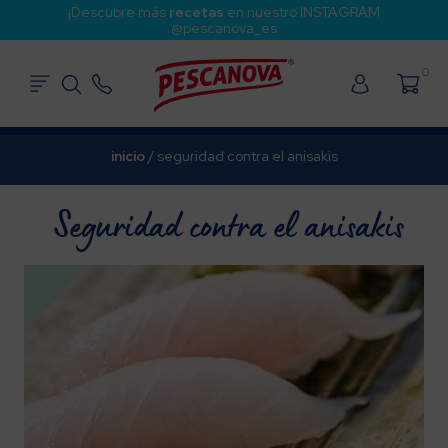
¡Descubre más
recetas
en nuestro INSTAGRAM
@pescanova_es
0
inicio
/
seguridad contra el anisakis
Seguridad contra el anisakis