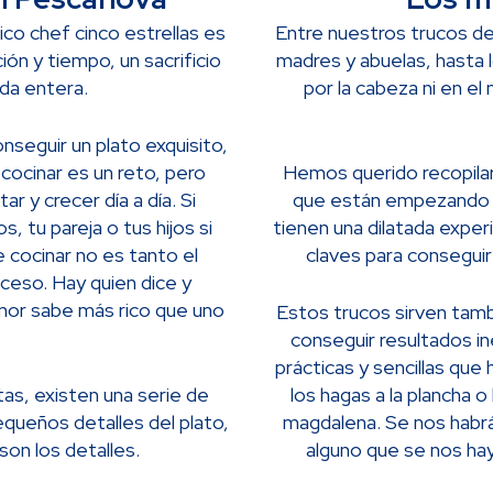
o chef cinco estrellas es
Entre nuestros trucos d
ión y tiempo, un sacrificio
madres y abuelas, hasta l
ida entera.
por la cabeza ni en el
nseguir un plato exquisito,
cocinar es un reto, pero
Hemos querido recopilar
r y crecer día a día. Si
que están empezando y
, tu pareja o tus hijos si
tienen una dilatada expe
e cocinar no es tanto el
claves para conseguir
oceso. Hay quien dice y
mor sabe más rico que uno
Estos trucos sirven tam
conseguir resultados i
prácticas y sencillas qu
as, existen una serie de
los hagas a la plancha 
queños detalles del plato,
magdalena. Se nos habrá
on los detalles.
alguno que se nos ha