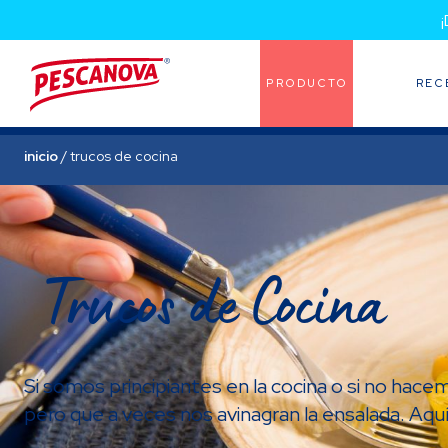
PRODUCTO
REC
inicio
/
trucos de cocina
Trucos de Cocina
Si somos principiantes en la cocina o si no hac
pero que a veces nos avinagran la ensalada. Aquí