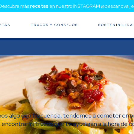
¡Descubre más
recetas
en nuestro INSTAGRAM @pescanova_e
ETAS
TRUCOS Y CONSEJOS
SOSTENIBILIDA
emos algo con frecuencia, tendemos a cometer erro
 encontrarás trucos que te ayudarán a la hora de co