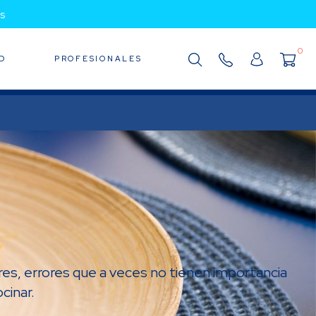
s
0
D
PROFESIONALES
res, errores que a veces no tienen importancia
cinar.