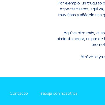
Por ejemplo, un truquito 
espectaculares, aquí va,
muy finas y añádele una gu
Aquí va otro más, cua
pimienta negra, un par de h
promet
¡Atrévete ya 
Contacto
Trabaja con nosotros