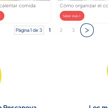
calentar comida
Cómo organizar el c
Saber más
»
1
2
3
Página 1 de 3
on Pescanova
Los m