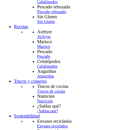
Cefalópodos
Pescado rebozado
Pescado rebozado
Sin Gluten
Sin Gluten
Recetas
Airfryer
Airfryer
Marisco
Marisco
Pescado
Pescado
Cefalópodos
Cefalópodos
Anguriñas
Anguriñas
Trucos y consejos
Trucos de cocina
Trucos de cocina
Nutrición
Nutrición
¿Sabías qué?
¿Sabías qué?
Sostenibilidad
Envases reciclados
Envases reciclados