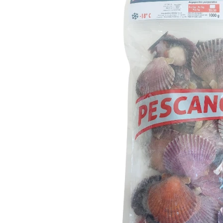
Ordenar
Características
Acuicultura
7
Cocido
8
Con piel
6
Crudo
27
Entero
18
Pelado
6
Profesional
26