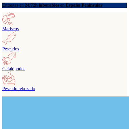
Entregas en
24/72h laborables
en
España Peninsular
Mariscos
Pescados
Cefalópodos
Pescado rebozado