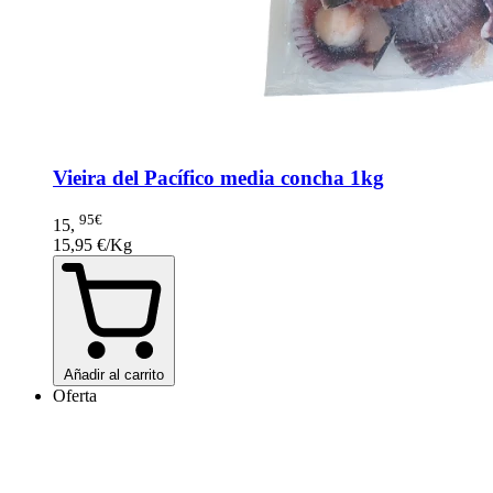
Salvaje
5
Sin Gluten
9
Sin piel
10
more...
less
Borrar
Ver productos
80
Vieira del Pacífico media concha 1kg
95€
15
,
15,95 €/Kg
Añadir al carrito
Oferta