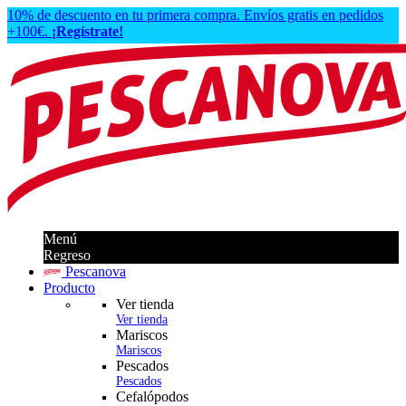
10% de descuento en tu primera compra. Envíos gratis en pedidos
+100€.
¡Regístrate!
Menú
Regreso
Pescanova
Producto
Ver tienda
Ver tienda
Mariscos
Mariscos
Pescados
Pescados
Cefalópodos