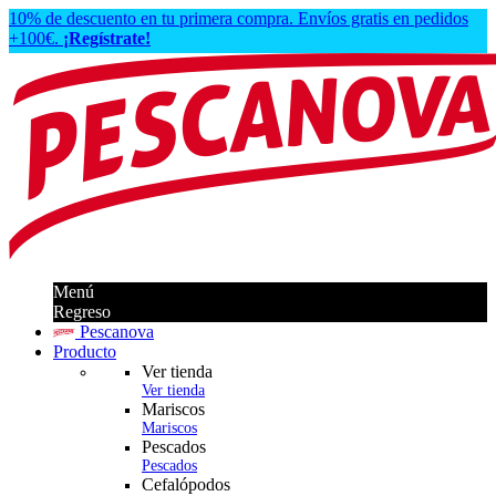
10% de descuento en tu primera compra. Envíos gratis en pedidos
+100€.
¡Regístrate!
Menú
Regreso
Pescanova
Producto
Ver tienda
Ver tienda
Mariscos
Mariscos
Pescados
Pescados
Cefalópodos