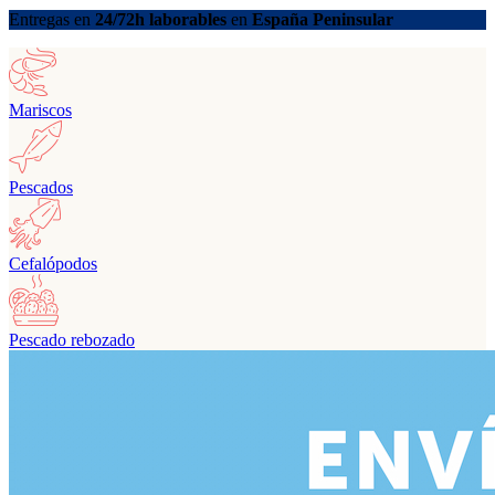
Entregas en
24/72h laborables
en
España Peninsular
Mariscos
Pescados
Cefalópodos
Pescado rebozado