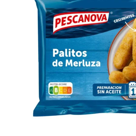
Ordenar
CARACTERÍSTICAS
Acuicultura
2
Crudo
1
Profesional
7
Sin Gluten
8
more...
less
Borrar
Ver productos
23