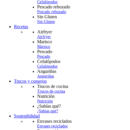
Cefalópodos
Pescado rebozado
Pescado rebozado
Sin Gluten
Sin Gluten
Recetas
Airfryer
Airfryer
Marisco
Marisco
Pescado
Pescado
Cefalópodos
Cefalópodos
Anguriñas
Anguriñas
Trucos y consejos
Trucos de cocina
Trucos de cocina
Nutrición
Nutrición
¿Sabías qué?
¿Sabías qué?
Sostenibilidad
Envases reciclados
Envases reciclados