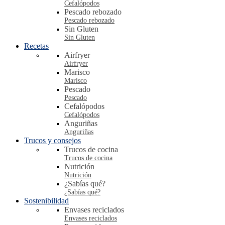
Cefalópodos
Pescado rebozado
Pescado rebozado
Sin Gluten
Sin Gluten
Recetas
Airfryer
Airfryer
Marisco
Marisco
Pescado
Pescado
Cefalópodos
Cefalópodos
Anguriñas
Anguriñas
Trucos y consejos
Trucos de cocina
Trucos de cocina
Nutrición
Nutrición
¿Sabías qué?
¿Sabías qué?
Sostenibilidad
Envases reciclados
Envases reciclados