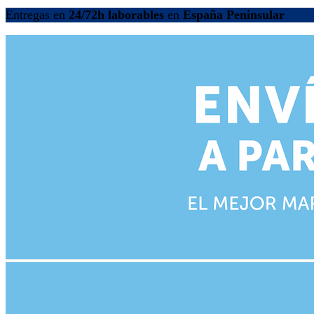
Entregas en
24/72h laborables
en
España Peninsular