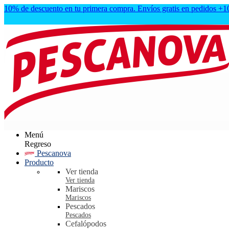
10% de descuento en tu primera compra. Envíos gratis en pedidos +
Menú
Regreso
Pescanova
Producto
Ver tienda
Ver tienda
Mariscos
Mariscos
Pescados
Pescados
Cefalópodos