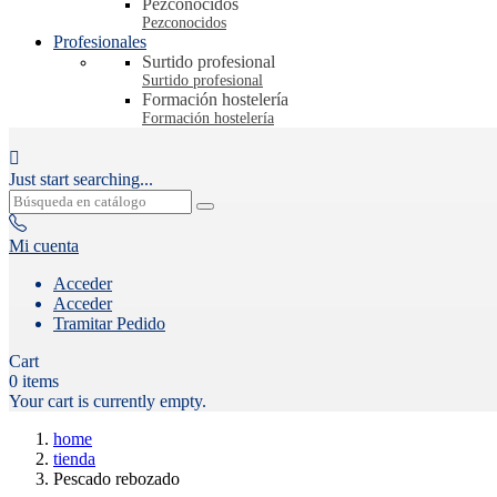
Pezconocidos
Pezconocidos
Profesionales
Surtido profesional
Surtido profesional
Formación hostelería
Formación hostelería

Just start searching...
Mi cuenta
Acceder
Acceder
Tramitar Pedido
Cart
0
items
Your cart is currently empty.
home
tienda
Pescado rebozado