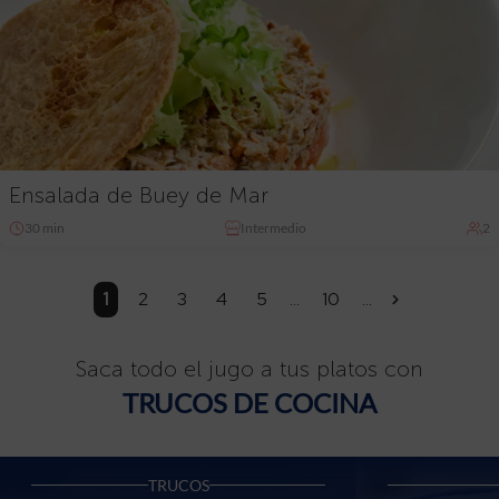
Ensalada de Buey de Mar
30 min
Intermedio
2
1
2
3
4
5
...
10
...
»
Saca todo el jugo a tus platos con
TRUCOS DE COCINA
TRUCOS