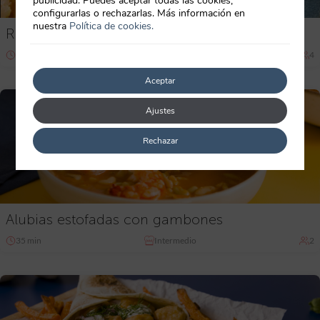
publicidad. Puedes aceptar todas las cookies,
configurarlas o rechazarlas. Más información en
nuestra
Política de cookies.
Revuelto de Langostinos
15-30 min
Principiante
4
Aceptar
Ajustes
Rechazar
Alubias estofadas con gambones
35 min
Intermedio
2