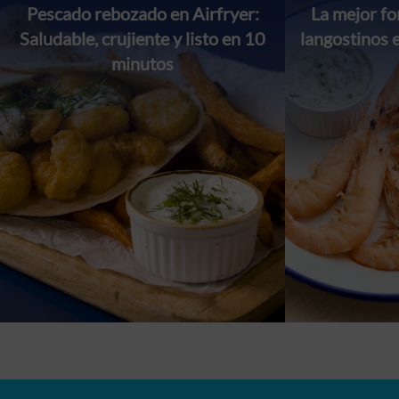
Pescado rebozado en Airfryer:
La mejor f
Saludable, crujiente y listo en 10
langostinos 
minutos