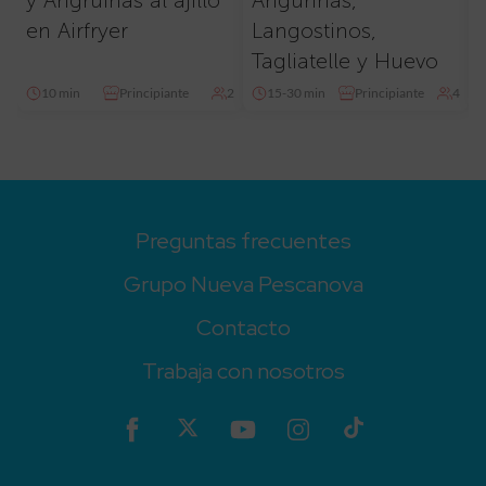
en Airfryer
Langostinos,
Tagliatelle y Huevo
10 min
Principiante
2
15-30 min
Principiante
4
Preguntas frecuentes
Grupo Nueva Pescanova
Contacto
Trabaja con nosotros