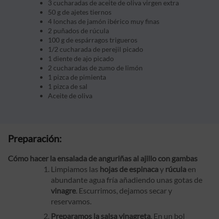
3 cucharadas de aceite de oliva virgen extra
50 g de ajetes tiernos
4 lonchas de jamón ibérico muy finas
2 puñados de rúcula
100 g de espárragos trigueros
1/2 cucharada de perejil picado
1 diente de ajo picado
2 cucharadas de zumo de limón
1 pizca de pimienta
1 pizca de sal
Aceite de oliva
Preparación:
Cómo hacer la ensalada de anguriñas al ajillo con gambas
Limpiamos las
hojas de espinaca
y
rúcula
en
abundante agua fría añadiendo unas gotas de
vinagre
. Escurrimos, dejamos secar y
reservamos.
Preparamos la salsa vinagreta
. En un bol