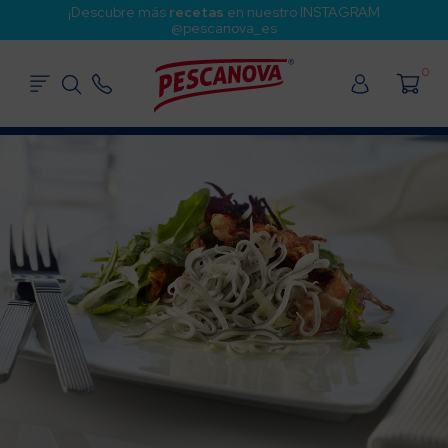
¡Descubre más
recetas
en nuestro INSTAGRAM
@pescanova_es
0