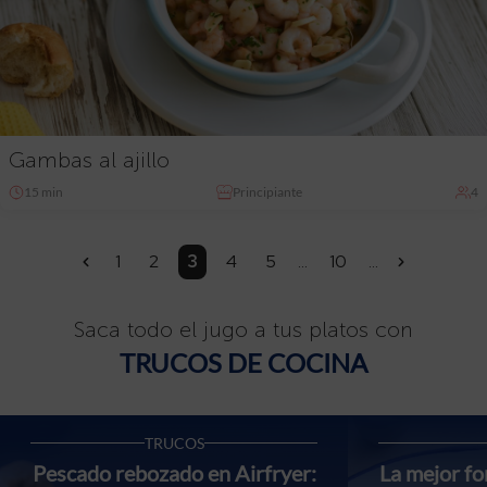
Gambas al ajillo
15 min
Principiante
4
1
2
3
4
5
...
10
...
«
»
Saca todo el jugo a tus platos con
TRUCOS DE COCINA
TRUCOS
Pescado rebozado en Airfryer:
La mejor f