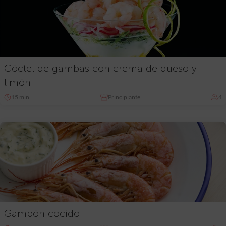
Cóctel de gambas con crema de queso y
limón
15 min
Principiante
4
Gambón cocido