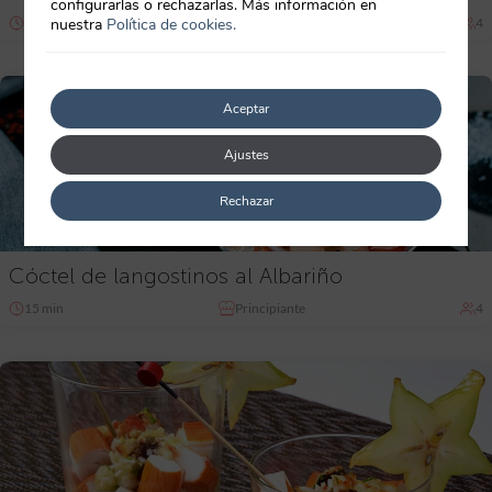
configurarlas o rechazarlas. Más información en
20 min
nuestra
Política de cookies.
Principiante
4
Aceptar
Ajustes
Rechazar
Cóctel de langostinos al Albariño
15 min
Principiante
4