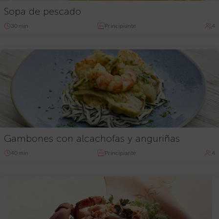
Sopa de pescado
30 min
Principiante
4
Gambones con alcachofas y anguriñas
40 min
Principiante
4