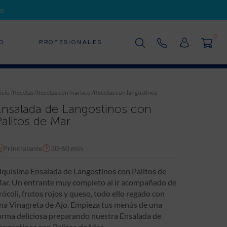
s
0
D
PROFESIONALES
icio
/
Recetas
/
Recetas con marisco
/
Recetas con langostinos
Ensalada de Langostinos con
Palitos de Mar
Principiante
30-60 min
iquísima Ensalada de Langostinos con Palitos de
ar. Un entrante muy completo al ir acompañado de
rócoli, frutos rojos y queso, todo ello regado con
na Vinagreta de Ajo. Empieza tus menús de una
orma deliciosa preparando nuestra Ensalada de
angostinos con Palitos de Mar.