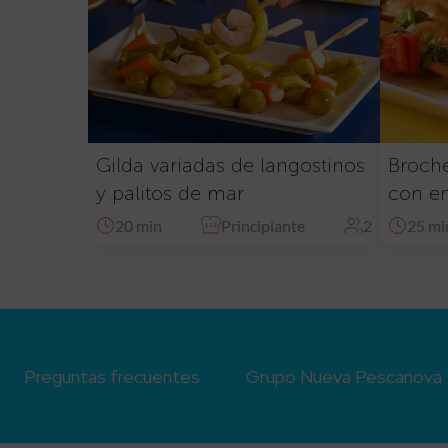
Gilda variadas de langostinos
Broche
y palitos de mar
con en
20 min
Principiante
2
25 mi
Preguntas frecuentes
Grupo Nueva Pescanova