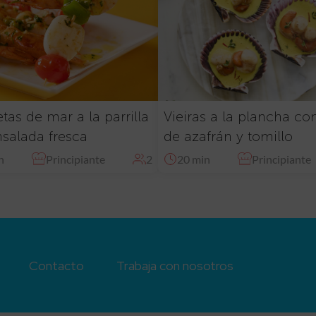
tas de mar a la parrilla
Vieiras a la plancha co
salada fresca
de azafrán y tomillo
n
Principiante
2
20 min
Principiante
Contacto
Trabaja con nosotros