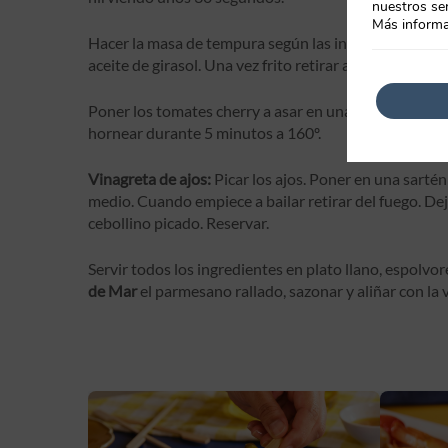
nuestros ser
Más informa
Hacer la masa de tempura según las instrucciones del 
aceite de girasol. Una vez frito retirar a un papel se
Poner los tomates cherry a asar en una bandeja de hor
hornear durante 5 minutos a 160º.
Vinagreta de ajos:
Picar los ajos. Poner en una sartén 
medio. Cuando empiece a bailar retirar del fuego. Dej
cebollino picado. Reservar.
Servir todos los ingredientes en plato llano, espolvo
de Mar
el parmesano rallado, sazonar y aliñar con la 