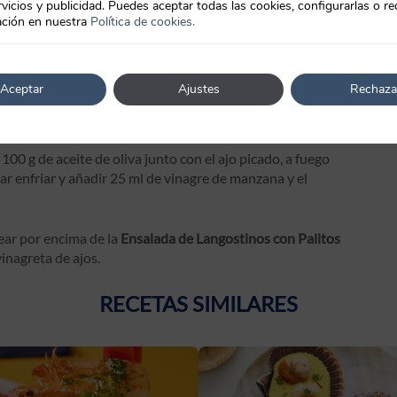
vicios y publicidad. Puedes aceptar todas las cookies, configurarlas o re
ción en nuestra
Política de cookies.
fabricante; rebozar el brócoli con ella y freír en abundante
cante para que absorba el aceite sobrante.
Aceptar
Ajustes
Rechaza
no con sal, aceite de oliva y una rama de tomillo, y
100 g de aceite de oliva junto con el ajo picado, a fuego
ar enfriar y añadir 25 ml de vinagre de manzana y el
rear por encima de la
Ensalada de
Langostinos con Palitos
vinagreta de ajos.
RECETAS SIMILARES