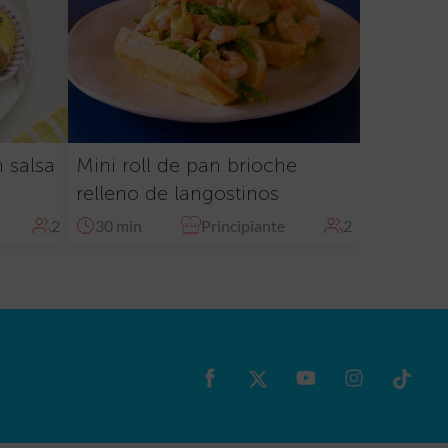
n salsa
Mini roll de pan brioche
relleno de langostinos
2
30 min
Principiante
2