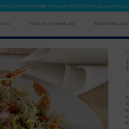
¡Descubre más
recetas
en nuestro INSTAGRAM @pescanova_e
ETAS
TRUCOS Y CONSEJOS
SOSTENIBILIDA
In
R
M
b
u
f
L