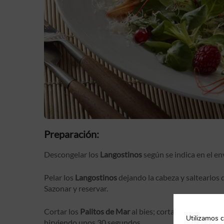
Preparación:
Descongelar los
Langostinos
según se indica en el en
Pelar los
Langostinos
dejando la cabeza y saltearlos 
Sazonar y reservar.
Cortar los
Palitos de Mar
al bies; cortar también el 
Utilizamos c
hirviendo unos 30 segundos.