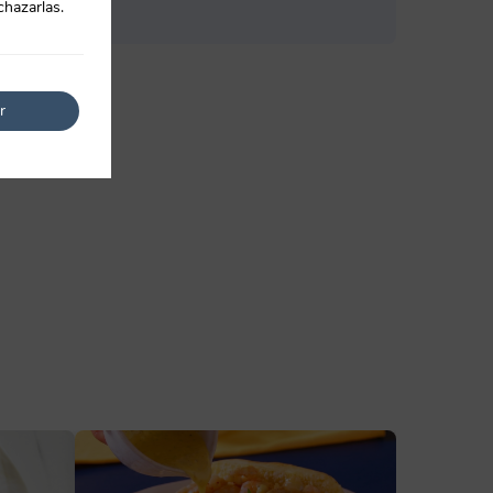
chazarlas.
r