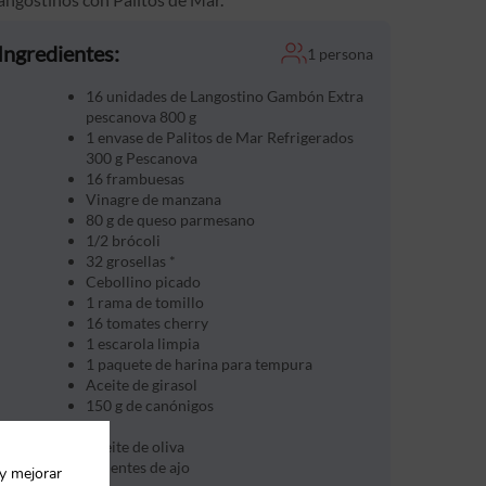
Ingredientes:
1 persona
16 unidades de Langostino Gambón Extra
pescanova 800 g
1 envase de Palitos de Mar Refrigerados
300 g Pescanova
16 frambuesas
Vinagre de manzana
80 g de queso parmesano
1/2 brócoli
32 grosellas *
Cebollino picado
1 rama de tomillo
16 tomates cherry
1 escarola limpia
1 paquete de harina para tempura
Aceite de girasol
150 g de canónigos
Sal
Aceite de oliva
3 dientes de ajo
 y mejorar