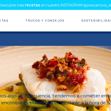
¡Descubre más
recetas
en nuestro INSTAGRAM @pescanova_e
ETAS
TRUCOS Y CONSEJOS
SOSTENIBILIDA
emos algo con frecuencia, tendemos a cometer erro
 encontrarás trucos que te ayudarán a la hora de co