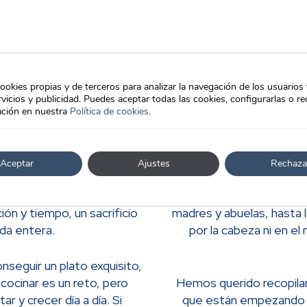
ookies propias y de terceros para analizar la navegación de los usuarios
vicios y publicidad. Puedes aceptar todas las cookies, configurarlas o re
ción en nuestra
Política de cookies.
Aceptar
Ajustes
Rechaza
on Pescanova
Los m
o chef cinco estrellas es
Entre nuestros trucos d
ión y tiempo, un sacrificio
madres y abuelas, hasta l
ida entera.
por la cabeza ni en el
nseguir un plato exquisito,
cocinar es un reto, pero
Hemos querido recopilar
r y crecer día a día. Si
que están empezando y