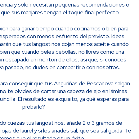
riencia y sólo necesitan pequeñas recomendaciones o
 que sus manjares tengan el toque final perfecto.
bién para ganar tiempo cuando cocinamos o bien para
nesperados con menos esfuerzo del previsto. Ideas
e harán que tus langostinos cojan menos aceite cuando
o bien que cuando peles cebollas, no llores como una
n escapado un montón de ellos, así que, si conoces
ya pasado, no dudes en compartirlo con nosotros.
para conseguir que tus Anguriñas de Pescanova salgan
 no te olvides de cortar una cabeza de ajo en láminas
indilla. El resultado es exquisito, ¿a qué esperas para
probarlo?
ndo cuezas tus langostinos, añade 2 o 3 gramos de
ojas de laurel y si les añades sal, que sea sal gorda. Te
emos que el resultado es un éxito.