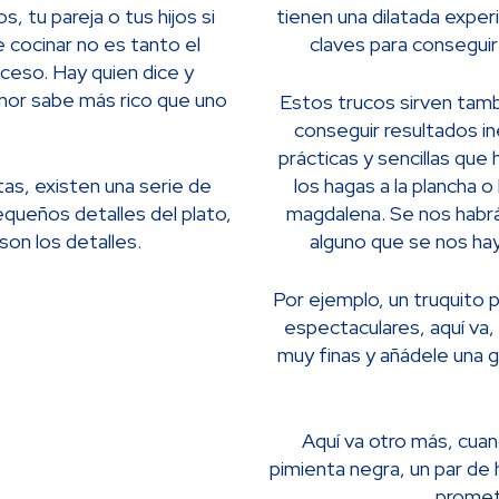
, tu pareja o tus hijos si
tienen una dilatada expe
e cocinar no es tanto el
claves para conseguir
oceso. Hay quien dice y
mor sabe más rico que uno
Estos trucos sirven tam
conseguir resultados i
prácticas y sencillas qu
as, existen una serie de
los hagas a la plancha 
queños detalles del plato,
magdalena. Se nos habrá
on los detalles.
alguno que se nos ha
Por ejemplo, un truquito 
espectaculares, aquí va,
muy finas y añádele una gu
Aquí va otro más, cua
pimienta negra, un par de h
promet