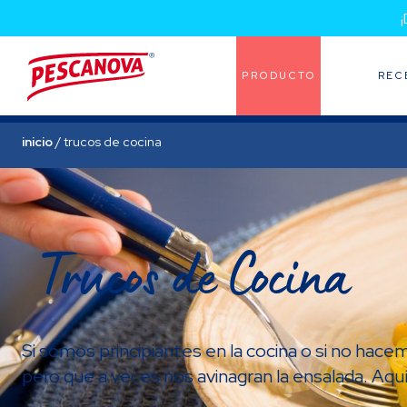
PRODUCTO
REC
inicio
/
trucos de cocina
Trucos de Cocina
Si somos principiantes en la cocina o si no hac
pero que a veces nos avinagran la ensalada. Aquí