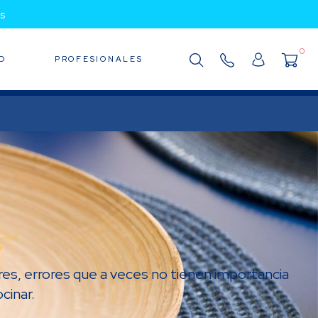
s
0
D
PROFESIONALES
res, errores que a veces no tienen importancia
cinar.