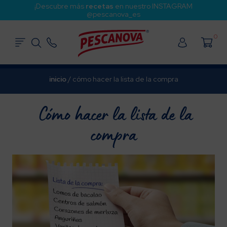
¡Descubre más
recetas
en nuestro INSTAGRAM
@pescanova_es
0
inicio
/
cómo hacer la lista de la compra
Cómo hacer la lista de la
compra