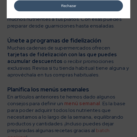
Llena tu cesta con
frutas y verduras frescas
,
Rechazar
mejor si son de temporada
. Aportan color, sabor y
muchos nutrientes a tus platos. Con ellas puedes
preparar desde guarniciones hasta ensaladas.
Únete a programas de fidelización
Muchas cadenas de supermercados ofrecen
tarjetas de fidelización
con las que puedes
acumular descuentos
o recibir promociones
exclusivas. Revisa si tu tienda habitual tiene alguna y
aprovéchala en tus compras habituales.
Planifica los menús semanales
En artículos anteriores te hemos dado algunos
consejos para definir un
menú semanal
. Es la base
para poder adquirir todos los nutrientes que
necesitamos a lo largo de la semana, equilibrando
productos y cantidades. ¡Incluso puedes dejar
preparadas algunas recetas gracias al
batch