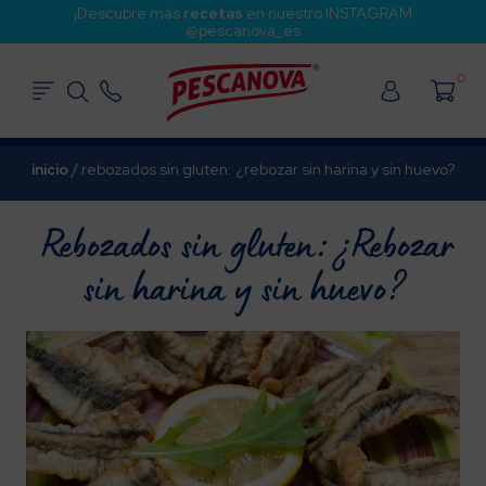
¡Descubre más
recetas
en nuestro INSTAGRAM
@pescanova_es
0
inicio
/
rebozados sin gluten: ¿rebozar sin harina y sin huevo?
Rebozados sin gluten: ¿Rebozar
sin harina y sin huevo?