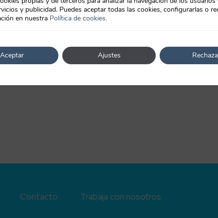
ookies propias y de terceros para analizar la navegación de los usuarios
vicios y publicidad. Puedes aceptar todas las cookies, configurarlas o re
ción en nuestra
Política de cookies.
Aceptar
Ajustes
Rechaza
Contacto
Trabaja con nosotros