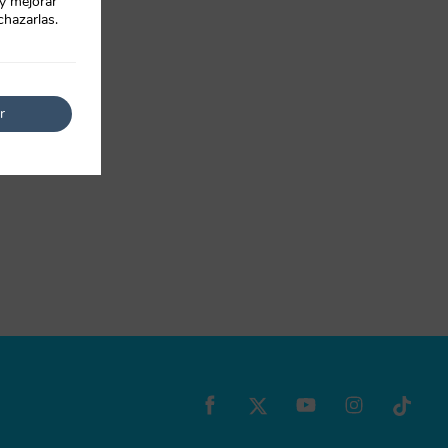
 y mejorar
chazarlas.
r