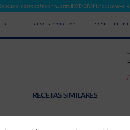
¡Descubre más
recetas
en nuestro INSTAGRAM @pescanova_e
ETAS
TRUCOS Y CONSEJOS
SOSTENIBILIDA
In
RECETAS SIMILARES