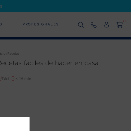
s
0
D
PROFESIONALES
icio
/
Recetas
Recetas fáciles de hacer en casa
Fácil
< 15 min