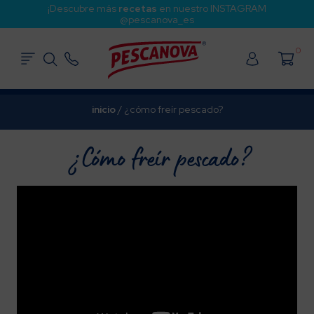
¡Descubre más
recetas
en nuestro INSTAGRAM
@pescanova_es
0
inicio
/
¿cómo freír pescado?
¿Cómo freír pescado?