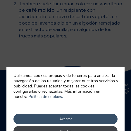
También suele funcionar, colocar un vaso lleno
de
café molido
, un recipiente con
bicarbonato, un trozo de carbón vegetal, un
poco de lavanda o bien un algodón remojado
en extracto de vainilla, son algunos de los
trucos más populares.
Utilizamos cookies propias y de terceros para analizar la
navegación de los usuarios y mejorar nuestros servicios y
publicidad. Puedes aceptar todas las cookies,
configurarlas o rechazarlas. Más información en
nuestra
Política de cookies.
Otros trucos de cocina
Aceptar