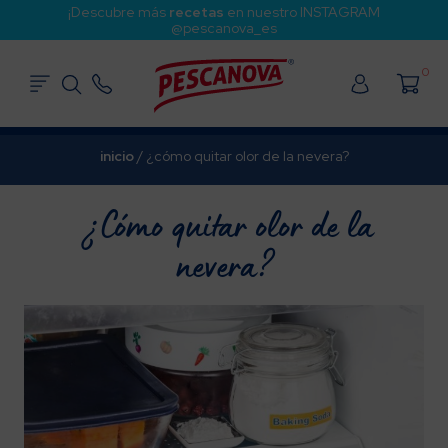
¡Descubre más
recetas
en nuestro INSTAGRAM
@pescanova_es
0
inicio
/
¿cómo quitar olor de la nevera?
¿Cómo quitar olor de la
nevera?