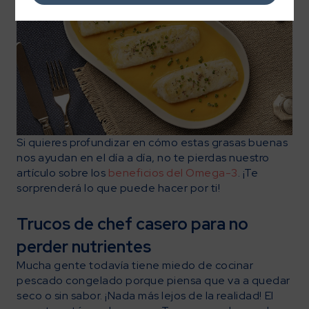
Si quieres profundizar en cómo estas grasas buenas
nos ayudan en el día a día, no te pierdas nuestro
artículo sobre los
beneficios del Omega-3
. ¡Te
sorprenderá lo que puede hacer por ti!
Trucos de chef casero para no
perder nutrientes
Mucha gente todavía tiene miedo de cocinar
pescado congelado porque piensa que va a quedar
seco o sin sabor. ¡Nada más lejos de la realidad! El