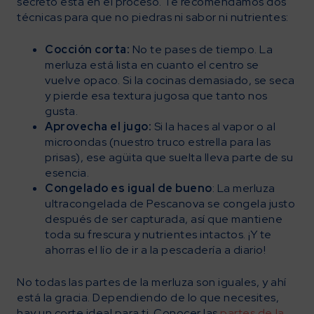
secreto está en el proceso. Te recomendamos dos
técnicas para que no piedras ni sabor ni nutrientes:
Cocción corta:
No te pases de tiempo. La
merluza está lista en cuanto el centro se
vuelve opaco. Si la cocinas demasiado, se seca
y pierde esa textura jugosa que tanto nos
gusta.
Aprovecha el jugo:
Si la haces al vapor o al
microondas (nuestro truco estrella para las
prisas), ese agüita que suelta lleva parte de su
esencia.
Congelado es igual de bueno
: La merluza
ultracongelada de Pescanova se congela justo
después de ser capturada, así que mantiene
toda su frescura y nutrientes intactos. ¡Y te
ahorras el lío de ir a la pescadería a diario!
No todas las partes de la merluza son iguales, y ahí
está la gracia. Dependiendo de lo que necesites,
hay un corte ideal para ti. Conocer las
partes de la