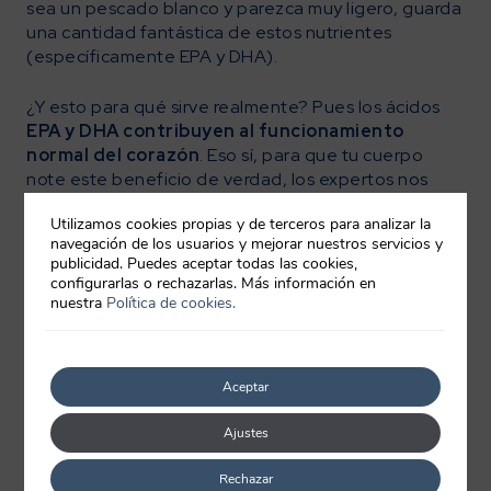
sea un pescado blanco y parezca muy ligero, guarda
una cantidad fantástica de estos nutrientes
(específicamente EPA y DHA).
¿Y esto para qué sirve realmente? Pues los ácidos
EPA y DHA contribuyen al funcionamiento
normal del corazón
. Eso sí, para que tu cuerpo
note este beneficio de verdad, los expertos nos
dicen que necesitamos una ingesta diaria de
250
Utilizamos cookies propias y de terceros para analizar la
mg de EPA y DHA
.
navegación de los usuarios y mejorar nuestros servicios y
publicidad. Puedes aceptar todas las cookies,
Tanto el pescado blanco, el pescado azul, el
configurarlas o rechazarlas. Más información en
marisco o los cefalópodos, así como pescados
nuestra
Política de cookies.
preparados, son muy buenas fuentes de omega 3,
pudiendo conseguir, con sólo una ración, el omega
3 EPA y DHA.
Aceptar
Ajustes
Rechazar