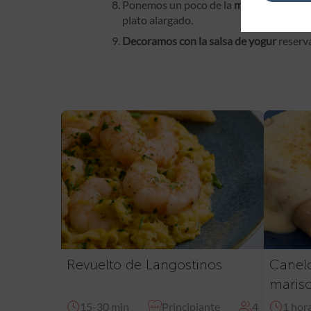
Ponemos un poco de la
mezcla en cada u
plato alargado.
Decoramos con la salsa de yogur
reserv
Revuelto de Langostinos
Canelo
maris
15-30 min
Principiante
4
1 hor