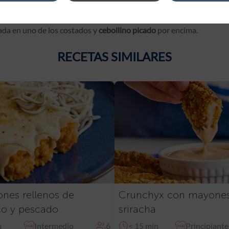
no y lo volvemos a enrollar
. Recomendamos servir en un
ada en uno de los costados y
cebollino picado
por encima.
RECETAS SIMILARES
nes rellenos de
Crunchyx con mayone
co y pescado
sriracha
a
Intermedio
6
< 15 min
Principiante