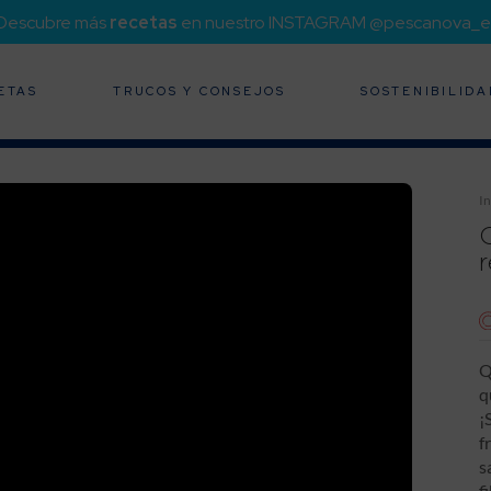
¡Descubre más
recetas
en nuestro INSTAGRAM @pescanova_e
ETAS
TRUCOS Y CONSEJOS
SOSTENIBILIDA
In
r
Q
q
¡
f
s
f