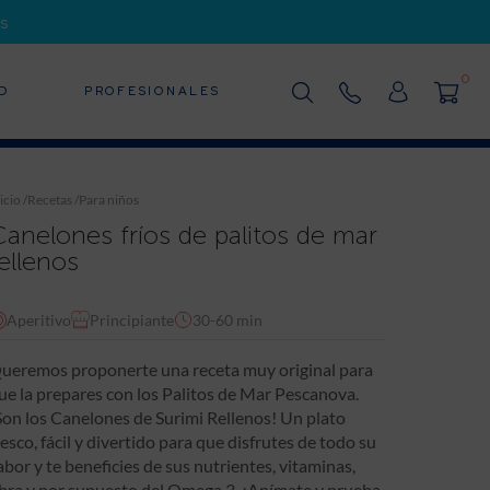
s
0
D
PROFESIONALES
icio
/
Recetas
/
Para niños
Canelones fríos de palitos de mar
ellenos
Aperitivo
Principiante
30-60 min
ueremos proponerte una receta muy original para
ue la prepares con los Palitos de Mar Pescanova.
Son los Canelones de Surimi Rellenos! Un plato
resco, fácil y divertido para que disfrutes de todo su
abor y te beneficies de sus nutrientes, vitaminas,
ibra y por supuesto del Omega 3. ¡Anímate y prueba