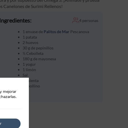
os Canelones de Surimi Rellenos!
Ingredientes:
4 personas
1 envase de
Palitos de Mar
Pescanova
1 patata
2 huevos
30 g de pepinillos
½ Cebolleta
180 g de mayonesa
1 yogur
1 limón
Sal
Pimienta
Cebollino
 y mejorar
chazarlas.
r