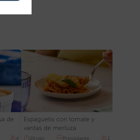
sa de
Espaguetis con tomate y
varitas de merluza
4
20 min
Principiante
1