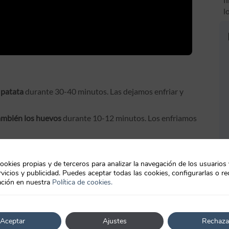
l
 patata
durante 30-40 minutos. Las dejamos enfriar y
mbién los huevos
durante 10-12 minutos. Los enfriamos
 la cebolleta y 50 g de los palitos de mar
.
tas trituradas y los huevos picados. Reservamos.
ookies propias y de terceros para analizar la navegación de los usuarios
vicios y publicidad. Puedes aceptar todas las cookies, configurarlas o re
la mayonesa, el yogur, el zumo de medio limón.
ción en nuestra
Política de cookies.
a uniforme y salpimentamos.
vando una parte para la decoración) y mezclamos bien.
os extenderemos
sobre una tabla.
Aceptar
Ajustes
Rechaza