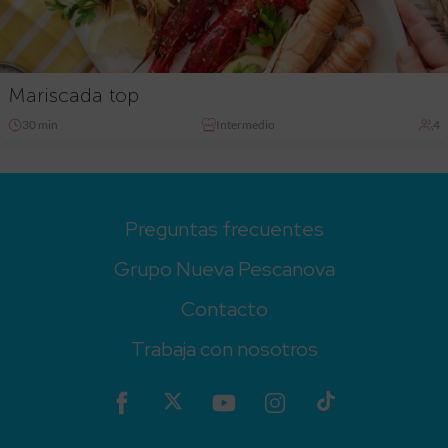
Mariscada top
30 min
Intermedio
4
Preguntas frecuentes
Grupo Nueva Pescanova
Contacto
Trabaja con nosotros