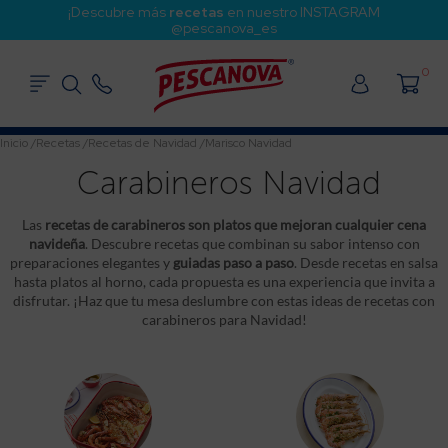
¡Descubre más
recetas
en nuestro INSTAGRAM
@pescanova_es
0
Inicio
/
Recetas
/
Recetas de Navidad
/
Marisco Navidad
Carabineros Navidad
Las
recetas de carabineros son platos que mejoran cualquier cena
navideña
. Descubre recetas que combinan su sabor intenso con
preparaciones elegantes y
guiadas paso a paso
. Desde recetas en salsa
hasta platos al horno, cada propuesta es una experiencia que invita a
disfrutar. ¡Haz que tu mesa deslumbre con estas ideas de recetas con
carabineros para Navidad!