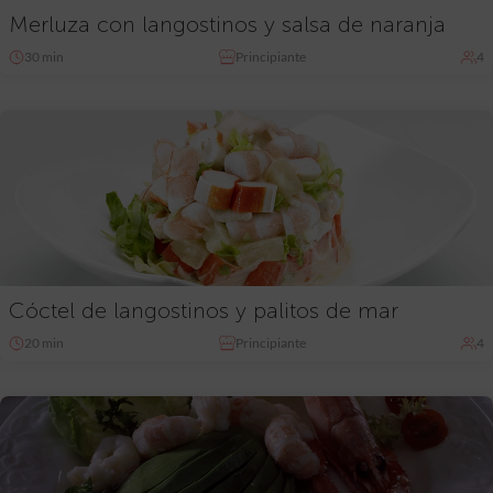
Merluza con langostinos y salsa de naranja
30 min
Principiante
4
Cóctel de langostinos y palitos de mar
20 min
Principiante
4