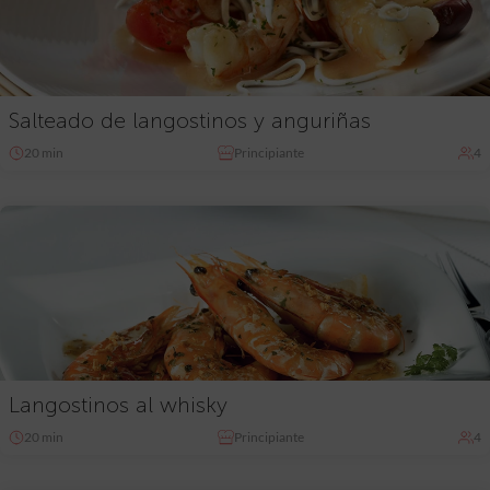
Salteado de langostinos y anguriñas
20 min
Principiante
4
Langostinos al whisky
20 min
Principiante
4