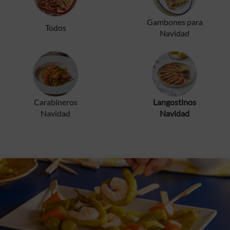
Gambones para
Todos
Navidad
Carabineros
Langostinos
Navidad
Navidad