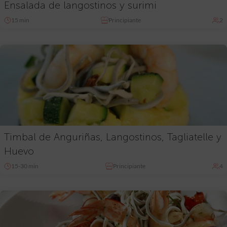
Ensalada de langostinos y surimi
15 min
Principiante
2
Timbal de Anguriñas, Langostinos, Tagliatelle y
Huevo
15-30 min
Principiante
4