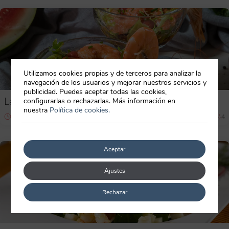
Utilizamos cookies propias y de terceros para analizar la
navegación de los usuarios y mejorar nuestros servicios y
publicidad. Puedes aceptar todas las cookies,
Langostinos con vinagreta de sandía
configurarlas o rechazarlas. Más información en
nuestra
Política de cookies.
15 min
Principiante
4
Aceptar
Ajustes
Rechazar