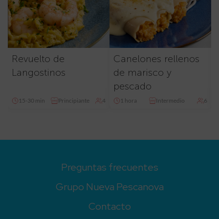
Revuelto de
Canelones rellenos
Langostinos
de marisco y
pescado
15-30 min
Principiante
4
1 hora
Intermedio
6
Preguntas frecuentes
Grupo Nueva Pescanova
Contacto