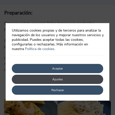
Preparación:
Cocer la patata con piel. Pelar, trocear en cuadrados
pequeños y poner en un bol.
Utilizamos cookies propias y de terceros para analizar la
navegación de los usuarios y mejorar nuestros servicios y
publicidad. Puedes aceptar todas las cookies,
Sin dejar que se enfríe poner sobre ella la cebolleta, el
configurarlas o rechazarlas. Más información en
pimiento, la salsa alioli. Remover.
nuestra
Política de cookies.
Incorporar el aceite, el vinagre, el perejil y la sal. Remover de
nuevo, agregar los
Crabis de Mar Pescanova
y listo para
Aceptar
comer.
Ajustes
RECETAS SIMILARES
Rechazar