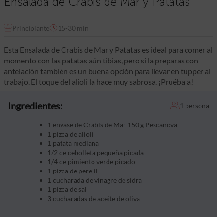
Ensalada de Crabis de Mar y Patatas
Principiante
15-30 min
Esta Ensalada de Crabis de Mar y Patatas es ideal para comer al
momento con las patatas aún tibias, pero si la preparas con
antelación también es un buena opción para llevar en tupper al
trabajo. El toque del alioli la hace muy sabrosa. ¡Pruébala!
Ingredientes:
1 persona
1 envase de Crabis de Mar 150 g Pescanova
1 pizca de alioli
1 patata mediana
1/2 de cebolleta pequeña picada
1/4 de pimiento verde picado
1 pizca de perejil
1 cucharada de vinagre de sidra
1 pizca de sal
3 cucharadas de aceite de oliva