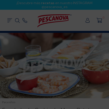
¡Descubre más
recetas
en nuestro INSTAGRAM
@pescanova_es
0
Para niños