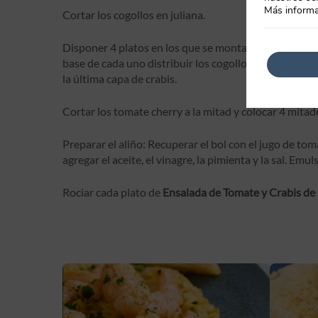
Más informa
Cortar los cogollos en juliana.
Disponer 4 platos en los que se montará para cada 
base de cada uno distribuir los cogollos, encima ir 
la última capa de crabis.
Cortar los tomate cherry a la mitad y colocar 4 mitad
Preparar el aliño: Recuperar el bol con el jugo de tom
agregar el aceite, el vinagre, la pimienta y la sal. Em
Rociar cada plato de
Ensalada de Tomate y Crabis de