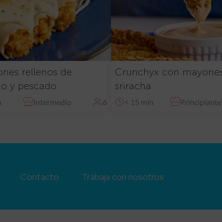
nes rellenos de
Crunchyx con mayone
co y pescado
sriracha
a
Intermedio
6
< 15 min
Principiante
Contacto
Trabaja con nosotros