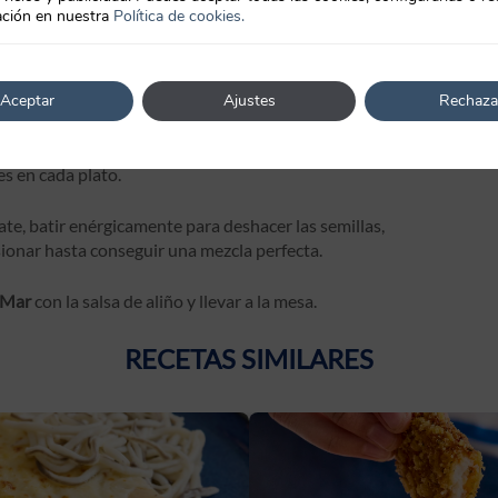
ción en nuestra
Política de cookies.
comensal una
Ensalada de Tomate y Crabis de Mar
. En la
colocando capas de rodaja de tomate y Crabis de Mar siendo
Aceptar
Ajustes
Rechaza
es en cada plato.
ate, batir enérgicamente para deshacer las semillas,
ulsionar hasta conseguir una mezcla perfecta.
 Mar
con la salsa de aliño y llevar a la mesa.
RECETAS SIMILARES