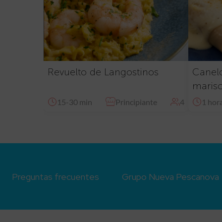
Revuelto de Langostinos
Canelo
maris
15-30 min
Principiante
4
1 hor
Preguntas frecuentes
Grupo Nueva Pescanova