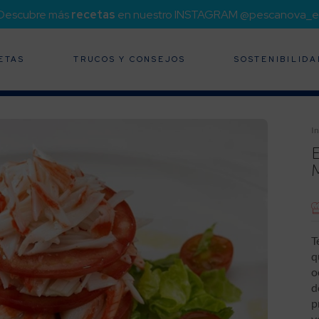
¡Descubre más
recetas
en nuestro INSTAGRAM @pescanova_e
ETAS
TRUCOS Y CONSEJOS
SOSTENIBILIDA
In
T
q
o
d
p
v