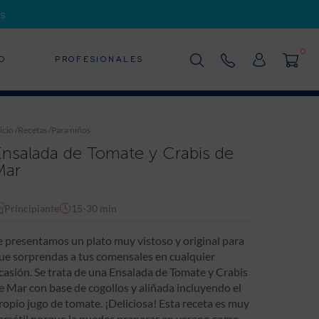
s
0
D
PROFESIONALES
icio
/
Recetas
/
Para niños
Ensalada de Tomate y Crabis de
Mar
Principiante
15-30 min
e presentamos un plato muy vistoso y original para
ue sorprendas a tus comensales en cualquier
casión. Se trata de una Ensalada de Tomate y Crabis
e Mar con base de cogollos y aliñada incluyendo el
ropio jugo de tomate. ¡Deliciosa! Esta receta es muy
ersátil porque la puedes preparar en verano como