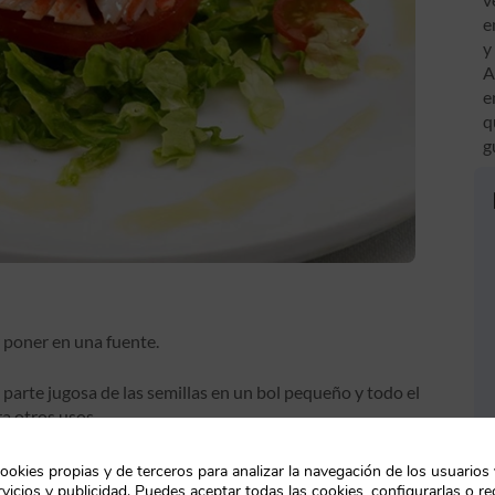
e
y
A
e
q
g
 poner en una fuente.
a parte jugosa de las semillas en un bol pequeño y todo el
ra otros usos.
esas y el jugo que hayan soltado echarlo en el bol.
ookies propias y de terceros para analizar la navegación de los usuarios
vicios y publicidad. Puedes aceptar todas las cookies, configurarlas o re