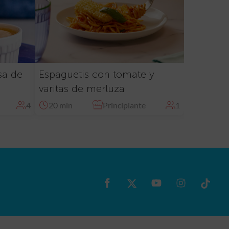
sa de
Espaguetis con tomate y
varitas de merluza
4
20 min
Principiante
1