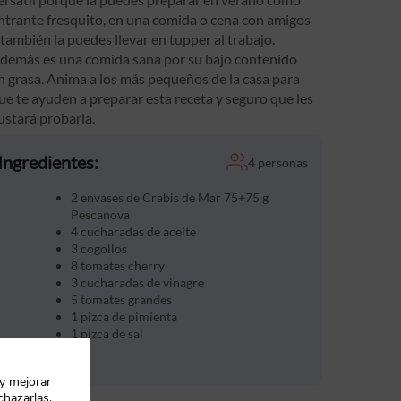
ntrante fresquito, en una comida o cena con amigos
 también la puedes llevar en tupper al trabajo.
demás es una comida sana por su bajo contenido
n grasa. Anima a los más pequeños de la casa para
ue te ayuden a preparar esta receta y seguro que les
ustará probarla.
Ingredientes:
4 personas
2 envases de Crabis de Mar 75+75 g
Pescanova
4 cucharadas de aceite
3 cogollos
8 tomates cherry
3 cucharadas de vinagre
5 tomates grandes
1 pizca de pimienta
1 pizca de sal
 y mejorar
chazarlas.