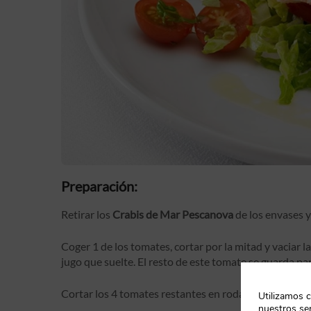
Preparación:
Retirar los
Crabis de Mar Pescanova
de los envases y
Coger 1 de los tomates, cortar por la mitad y vaciar l
jugo que suelte. El resto de este tomate se guarda pa
Cortar los 4 tomates restantes en rodajas un poco gru
Utilizamos c
nuestros ser