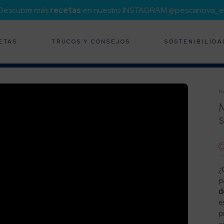
¡Descubre más
recetas
en nuestro INSTAGRAM @pescanova_e
ETAS
TRUCOS Y CONSEJOS
SOSTENIBILIDA
In
¿
p
d
e
p
c