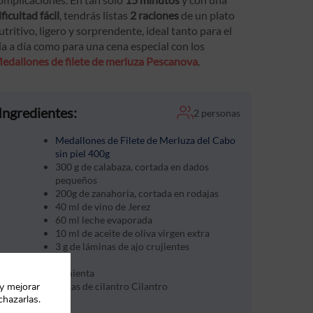
ificultad fácil
, tendrás listas
2 raciones
de un plato
utritivo, ligero y sorprendente, ideal tanto para el
ía a día como para una cena especial con los
edallones de filete de merluza Pescanova
.
Ingredientes:
2 personas
Medallones de Filete de Merluza del Cabo
sin piel 400g
300 g de calabaza, cortada en dados
pequeños
200g de zanahoria, cortada en rodajas
40 ml de vino de Jerez
60 ml leche evaporada
10 ml de aceite de oliva virgen extra
3 g de láminas de ajo crujientes
Sal
Pimienta
 y mejorar
Hojas de cilantro Cilantro
chazarlas.