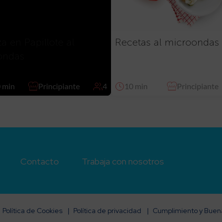
a en Papillote al
Recetas al microondas
ondas
 min
Principiante
4
10 min
Principiante
Contacto
Trabaja con nosotros
Política de Cookies
Política de privacidad
Cumplimiento y Buena