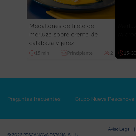
Medallones de filete de
Merluz
merluza sobre crema de
Micro
calabaza y jerez
15 min
Principiante
2
15-30
Preguntas frecuentes
Grupo Nueva Pescanova
Aviso Legal
© 2026 PESCANOVA ESPAÑA, S.L.U.