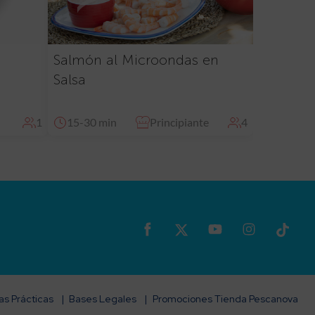
Salmón al Microondas en
Salsa
1
15-30 min
Principiante
4
s Prácticas
Bases Legales
Promociones Tienda Pescanova