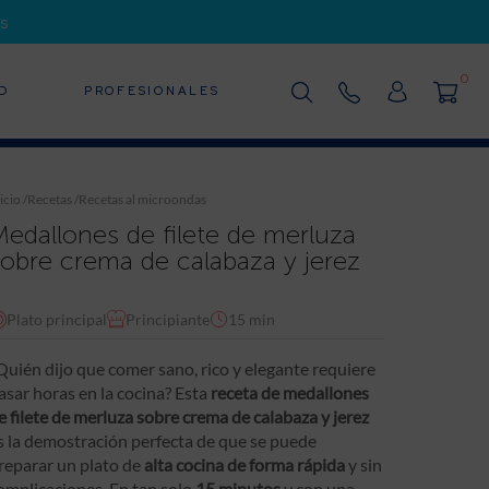
s
0
D
PROFESIONALES
icio
/
Recetas
/
Recetas al microondas
Medallones de filete de merluza
sobre crema de calabaza y jerez
Plato principal
Principiante
15 min
Quién dijo que comer sano, rico y elegante requiere
asar horas en la cocina? Esta
receta de medallones
e filete de merluza sobre crema de calabaza y jerez
s la demostración perfecta de que se puede
reparar un plato de
alta cocina de forma rápida
y sin
omplicaciones. En tan solo
15 minutos
y con una