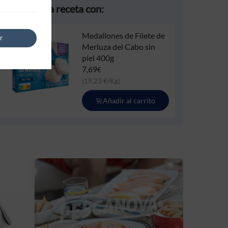
Prepara esta receta con:
Medallones de Filete de
r
Merluza del Cabo sin
piel 400g
7,69
€
(19,23 €/Kg)
Añadir al carrito