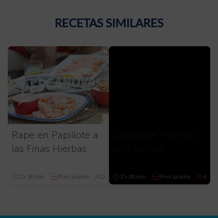
RECETAS SIMILARES
Rape en Papillote a
Lomos de Merluza
las Finas Hierbas
en Papillote
15-30 min
Principiante
2
15-30 min
Principiante
4