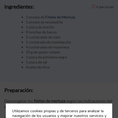
Ingredientes:
4 personas
1 envase de
Filetes de Merluza
1 envase de ensaladilla
1 pizca de tomillo
8 lonchas de bacon
2 cucharadas de nata
1 cucharada de mantequilla
4 cucharadas de mayonesa
50 g de queso rallado
1 pizca de pimienta negra
1 pizca de sal
Aceite de oliva
Preparación:
Descongelar los
filetes de merluza
según las indicaciones del
envase.
Utilizamos cookies propias y de terceros para analizar la
navegación de los usuarios y mejorar nuestros servicios y