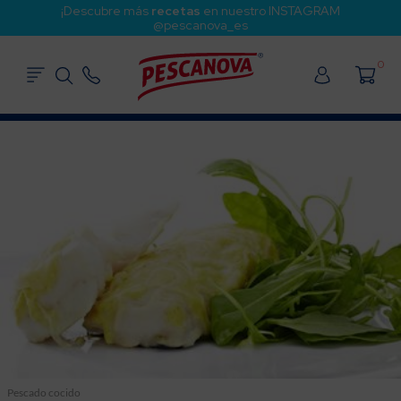
¡Descubre más
recetas
en nuestro INSTAGRAM
@pescanova_es
0
Pescado cocido