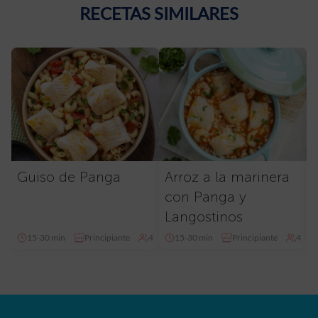
RECETAS SIMILARES
Guiso de Panga
Arroz a la marinera
con Panga y
Langostinos
15-30 min
Principiante
4
15-30 min
Principiante
4