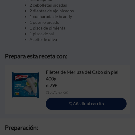
2 cebolletas picadas
2 dientes de ajo picados
1 cucharada de brandy
1 puerro picado
1 pizca de pimienta
1 pizca de sal
Aceite de oliva
Prepara esta receta con:
Filetes de Merluza del Cabo sin piel
400g
6,29
€
(15,73 €/Kg)
Añadir al carrito
Preparación: