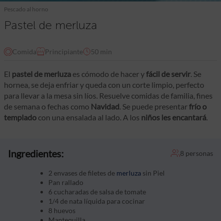
Pescado al horno
Pastel de merluza
Comida
Principiante
50 min
El
pastel de merluza
es cómodo de hacer y
fácil de servir
. Se
hornea, se deja enfriar y queda con un corte limpio, perfecto
para llevar a la mesa sin líos. Resuelve comidas de familia, fines
de semana o fechas como
Navidad
. Se puede presentar
frío o
templado
con una ensalada al lado. A los
niños les encantará
.
Ingredientes:
8 personas
2 envases de filetes de
merluza
sin Piel
Pan rallado
6 cucharadas de salsa de tomate
1/4 de nata líquida para cocinar
8 huevos
Mantequilla