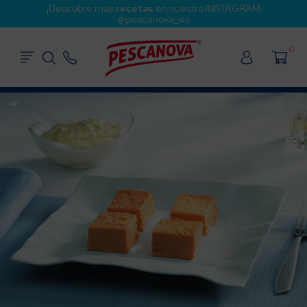
¡Descubre más
recetas
en nuestro INSTAGRAM
@pescanova_es
0