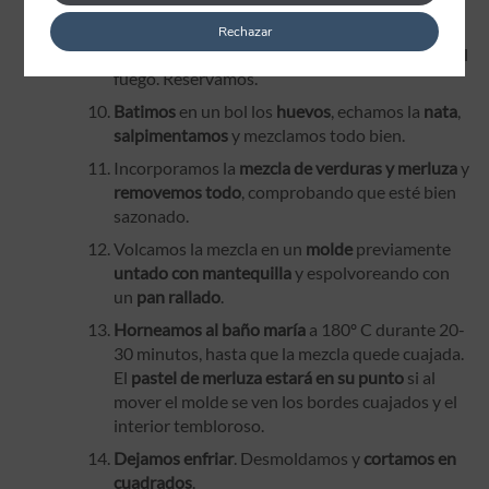
minuto más. Removemos.
Rechazar
Añadimos la
merluza desmigada
y
retiramos
del
fuego. Reservamos.
Batimos
en un bol los
huevos
, echamos la
nata
,
salpimentamos
y mezclamos todo bien.
Incorporamos la
mezcla de verduras y merluza
y
removemos todo
, comprobando que esté bien
sazonado.
Volcamos la mezcla en un
molde
previamente
untado con mantequilla
y espolvoreando con
un
pan rallado
.
Horneamos al baño maría
a 180º C durante 20-
30 minutos, hasta que la mezcla quede cuajada.
El
pastel de merluza estará en su punto
si al
mover el molde se ven los bordes cuajados y el
interior tembloroso.
Dejamos enfriar
. Desmoldamos y
cortamos en
cuadrados
.