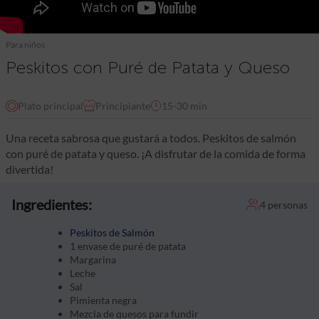
Para niños
Peskitos con Puré de Patata y Queso
Plato principal
Principiante
15-30 min
Una receta sabrosa que gustará a todos. Peskitos de salmón
con puré de patata y queso. ¡A disfrutar de la comida de forma
divertida!
Ingredientes:
4 personas
Peskitos de Salmón
1 envase de puré de patata
Margarina
Leche
Sal
Pimienta negra
Mezcla de quesos para fundir