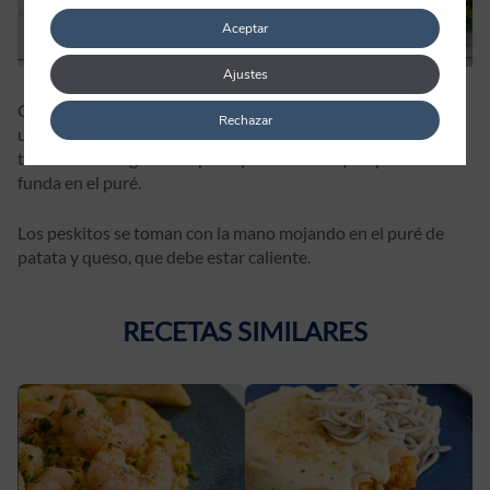
Aceptar
Ajustes
Cuando esté al punto, añadir una pizca de pimienta negra y
Rechazar
una tacita de mezcla de tres quesos para fundir, removiendo
todo bien a fuego suave para que se mezcle y el queso se
funda en el puré.
Los peskitos se toman con la mano mojando en el puré de
patata y queso, que debe estar caliente.
RECETAS SIMILARES