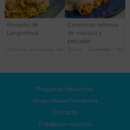
Revuelto de
Canelones rellenos
Langostinos
de marisco y
pescado
15-30 min
Principiante
4
1 hora
Intermedio
6
Preguntas frecuentes
Grupo Nueva Pescanova
Contacto
Trabaja con nosotros