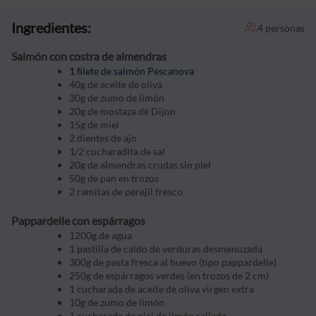
Ingredientes:
4 personas
Salmón con costra de almendras
1 filete de salmón Pescanova
40g de aceite de oliva
30g de zumo de limón
20g de mostaza de Dijon
15g de miel
2 dientes de ajo
1/2 cucharadita de sal
20g de almendras crudas sin piel
50g de pan en trozos
2 ramitas de perejil fresco
Pappardelle con espárragos
1200g de agua
1 pastilla de caldo de verduras desmenuzada
300g de pasta fresca al huevo (tipo pappardelle)
250g de espárragos verdes (en trozos de 2 cm)
1 cucharada de aceite de oliva virgen extra
10g de zumo de limón
1 cucharada de piel de limón rallada