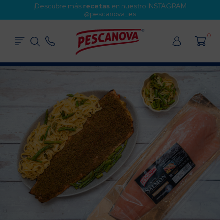
¡Descubre más
recetas
en nuestro INSTAGRAM
@pescanova_es
0