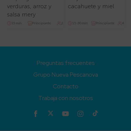
verduras, arroz y
cacahuete y miel
salsa mery
35 min
Principiante
2
15-30 min
Principiante
4
Preguntas frecuentes
Grupo Nueva Pescanova
Contacto
Trabaja con nosotros