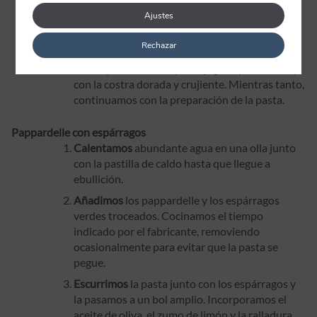
ligeramente crujiente. Cubrimos los lomos con
esta mezcla presionando suavemente para que
Ajustes
se adhiera bien al pescado.
Rechazar
Horneamos
durante 15-18 minutos a 200 °C,
hasta que el salmón quede jugoso por dentro y
con la costra dorada y crujiente. Mientras tanto,
continuamos con la preparación de la pasta.
Pappardelle con espárragos
Calentamos
abundante agua en una olla junto
con la pastilla de caldo hasta que llegue a
ebullición.
Añadimos
los pappardelle y los espárragos
verdes troceados. Cocinamos el tiempo
indicado por el fabricante, removiendo
ocasionalmente para evitar que la pasta se
pegue.
Escurrimos
la pasta junto con los espárragos y
la pasamos a un bol amplio. Incorporamos el
aceite de oliva, el zumo de limón y la ralladura