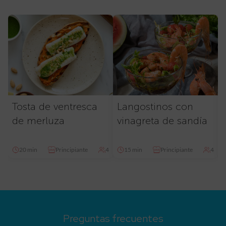
Tosta de ventresca
Langostinos con
de merluza
vinagreta de sandía
20 min
Principiante
4
15 min
Principiante
4
Preguntas frecuentes