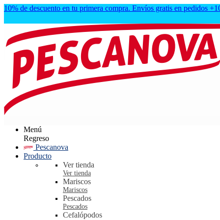
10% de descuento en tu primera compra. Envíos gratis en pedidos +
Menú
Regreso
Pescanova
Producto
Ver tienda
Ver tienda
Mariscos
Mariscos
Pescados
Pescados
Cefalópodos