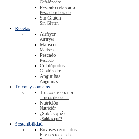
Cefalópodos
Pescado rebozado
Pescado rebozado
Sin Gluten
Sin Gluten
Recetas
Airfryer
Airfryer
Marisco
Marisco
Pescado
Pescado
Cefalópodos
Cefalópodos
Anguriñas
Anguriñas
Trucos y consejos
Trucos de cocina
Trucos de cocina
Nutrición
Nutrición
¿Sabías qué?
¿Sabías qué?
Sostenibilidad
Envases reciclados
Envases reciclados