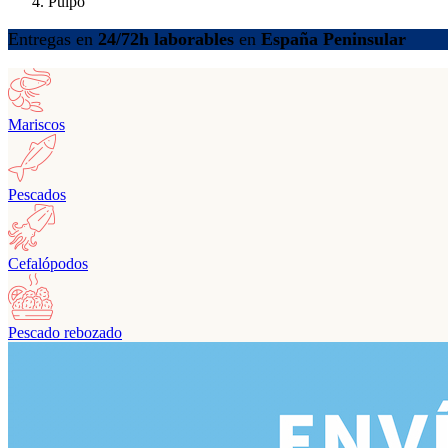
Pulpo
Entregas en
24/72h laborables
en
España Peninsular
Mariscos
Pescados
Cefalópodos
Pescado rebozado