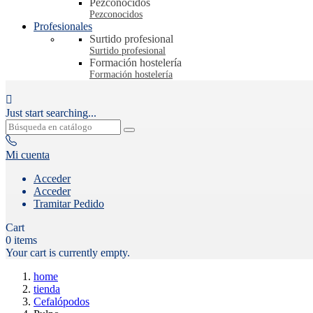
Pezconocidos
Pezconocidos
Profesionales
Surtido profesional
Surtido profesional
Formación hostelería
Formación hostelería

Just start searching...
Mi cuenta
Acceder
Acceder
Tramitar Pedido
Cart
0
items
Your cart is currently empty.
home
tienda
Cefalópodos