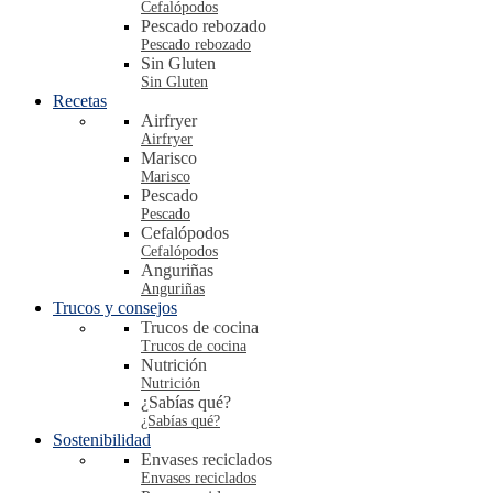
Cefalópodos
Pescado rebozado
Pescado rebozado
Sin Gluten
Sin Gluten
Recetas
Airfryer
Airfryer
Marisco
Marisco
Pescado
Pescado
Cefalópodos
Cefalópodos
Anguriñas
Anguriñas
Trucos y consejos
Trucos de cocina
Trucos de cocina
Nutrición
Nutrición
¿Sabías qué?
¿Sabías qué?
Sostenibilidad
Envases reciclados
Envases reciclados