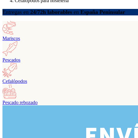
Cefalópodos para hostelería
Entregas en
24/72h laborables
en
España Peninsular
Mariscos
Pescados
Cefalópodos
Pescado rebozado