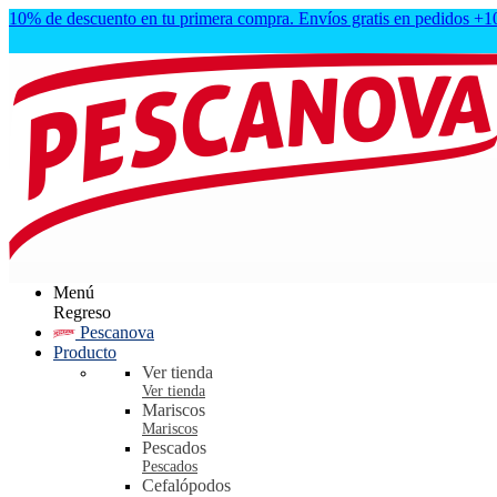
10% de descuento en tu primera compra. Envíos gratis en pedidos +
Menú
Regreso
Pescanova
Producto
Ver tienda
Ver tienda
Mariscos
Mariscos
Pescados
Pescados
Cefalópodos