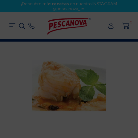
¡Descubre más
recetas
en nuestro INSTAGRAM
@pescanova_es
0