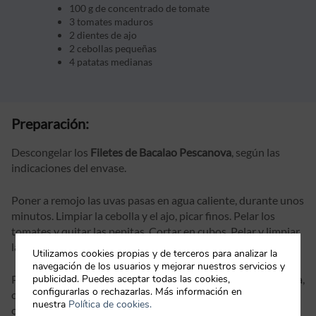
100 g de concentrado de tomate
3 tomates maduros
2 dientes de ajo
2 cebollas pequeñas
4 patatas medianas
Preparación:
Descongelar los
Filetes de Bacalao Pescanova
, según las
indicaciones del envase.
Poner a remojo las uvas pasas en agua caliente, durante unos
minutos. Limpiar la cebolla y el ajo, picar finos. Pelar los
tomates y quitar las pepitas. Cortar en cubos. Pelar y limpiar
las patatas y cortarlas en rodajas finas.
Utilizamos cookies propias y de terceros para analizar la
navegación de los usuarios y mejorar nuestros servicios y
Poner a fuego suave una cazuela amplia con el aceite de oliva,
publicidad. Puedes aceptar todas las cookies,
configurarlas o rechazarlas. Más información en
cuando esté caliente, añadir la cebolla, el ajo y el tomate en
nuestra
Política de cookies.
cubos. Sofreír y remover de vez en cuando para que no se