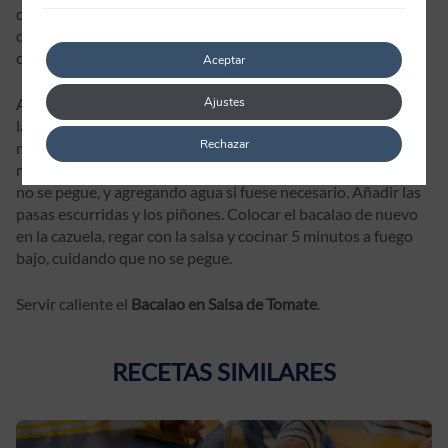
quemen. Cuando el sofrito esté blando, añadir el bacalao y
dejar cocinar 2 minutos por cada lado. Retirar a una fuente,
con cuidado de no romper las piezas.
Aceptar
Añadir a la cazuela el vino blanco, el tomate concentrado y
Ajustes
las patatas. Salpimentar al gusto. Tapar y dejar cocinar 8-10
Rechazar
minutos (hasta que las patatas empiecen a estar blandas),
moviendo la cazuela de vez en cuando para que el contenido
no se pegue, y agregando agua si fuese necesario. Añadir las
pasas escurridas y los piñones. Colocar el bacalao de nuevo
en la cazuela, regar con la salsa y cocinar 5 minutos a fuego
bajo, cuidando que no se pegue.
Servir caliente el
Bacalao en Salsa de Tomate
.
RECETAS SIMILARES