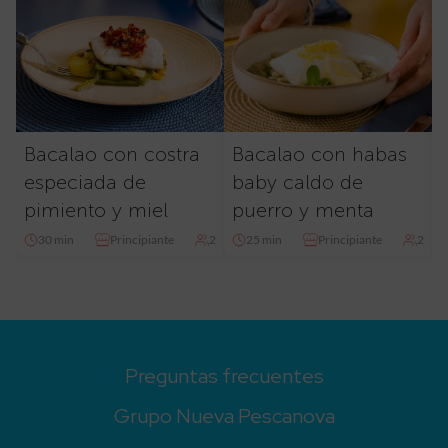
Bacalao con costra
Bacalao con habas
especiada de
baby caldo de
pimiento y miel
puerro y menta
30 min
Principiante
2
25 min
Principiante
2
Preguntas frecuentes
Grupo Nueva Pescanova