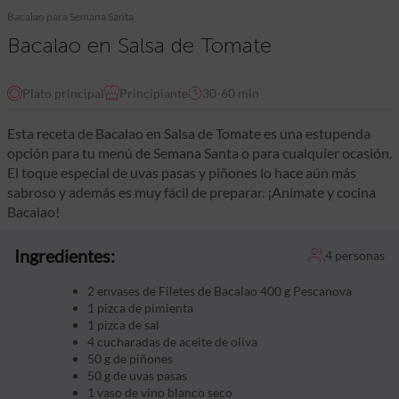
Bacalao para Semana Santa
Bacalao en Salsa de Tomate
Plato principal
Principiante
30-60 min
Esta receta de Bacalao en Salsa de Tomate es una estupenda
opción para tu menú de Semana Santa o para cualquier ocasión.
El toque especial de uvas pasas y piñones lo hace aún más
sabroso y además es muy fácil de preparar. ¡Anímate y cocina
Bacalao!
Ingredientes:
4 personas
2 envases de Filetes de Bacalao 400 g Pescanova
1 pizca de pimienta
1 pizca de sal
4 cucharadas de aceite de oliva
50 g de piñones
50 g de uvas pasas
1 vaso de vino blanco seco