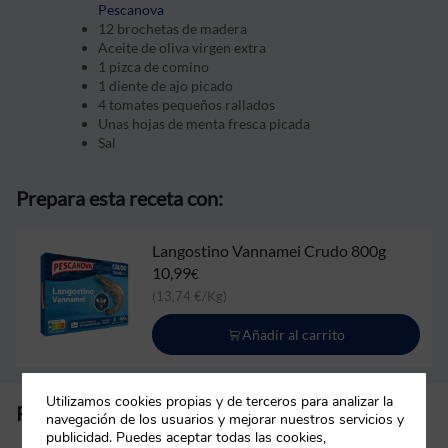
Pescanova
12 brochetas de madera
Aceite de oliva virgen extra
1 pizca de comino
1 diente de ajo picado
4 tomates pequeños rallados
Unas hojas de menta fresca picada
Sal
Prepara esta receta con:
Langostino Vannamei Crudo 800g
10,99
€
(13,74 €/Kg)
Añadir al carrito
Utilizamos cookies propias y de terceros para analizar la
Preparación:
navegación de los usuarios y mejorar nuestros servicios y
publicidad. Puedes aceptar todas las cookies,