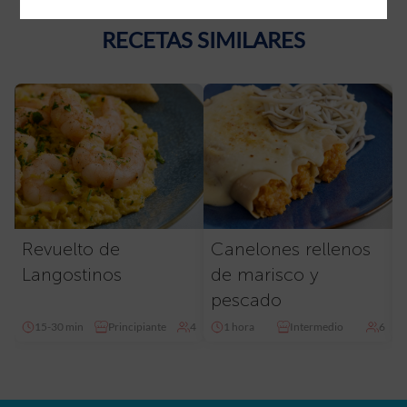
RECETAS SIMILARES
Revuelto de
Canelones rellenos
Langostinos
de marisco y
pescado
15-30 min
Principiante
4
1 hora
Intermedio
6