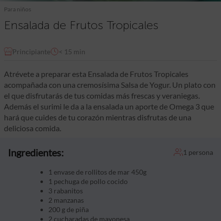
Para niños
Ensalada de Frutos Tropicales
Principiante
< 15 min
Atrévete a preparar esta Ensalada de Frutos Tropicales
acompañada con una cremosísima Salsa de Yogur. Un plato con
el que disfrutarás de tus comidas más frescas y veraniegas.
Además el surimi le da a la ensalada un aporte de Omega 3 que
hará que cuides de tu corazón mientras disfrutas de una
deliciosa comida.
Ingredientes:
1 persona
1 envase de rollitos de mar 450g
1 pechuga de pollo cocido
3 rabanitos
2 manzanas
200 g de piña
2 cucharadas de mayonesa