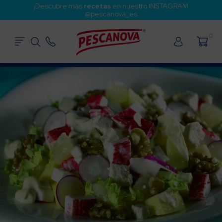
¡Descubre más
recetas
en nuestro INSTAGRAM
@pescanova_es
0