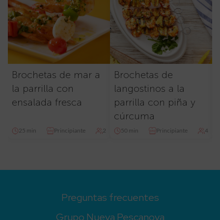
Brochetas de mar a
Brochetas de
la parrilla con
langostinos a la
ensalada fresca
parrilla con piña y
cúrcuma
25 min
Principiante
2
50 min
Principiante
4
Preguntas frecuentes
Grupo Nueva Pescanova