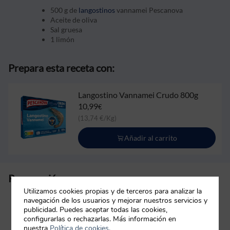
500 g de
langostinos
vannamei Pescanova
Aceite de oliva
Sal gruesa
1 limón
Prepara esta receta con:
Langostino Vannamei Crudo 800g
10,99
€
(13,74 €/Kg)
Añadir al carrito
Preparación:
Utilizamos cookies propias y de terceros para analizar la
Descongelamos el langostino vannamei a
navegación de los usuarios y mejorar nuestros servicios y
publicidad. Puedes aceptar todas las cookies,
temperatura ambiente
durante 2 horas
configurarlas o rechazarlas. Más información en
aproximadamente.
nuestra
Política de cookies.