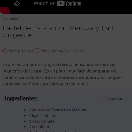
Para niños
Pastel de Patata con Merluza y Pan
Crujiente
Plato principal
Principiante
15-30 min
Te presentamos una original receta pensando en los más
pequeños de la casa. Es un plato muy fácil de preparar y la
combinación de textura y sabores sorprenderá a tus peque-
comensales. Y por supuesto querrán repetir.
Ingredientes:
4 personas
1 envase de
Centros de Merluza
1 kg de patatas
1 vaso de nata
1 cebolleta