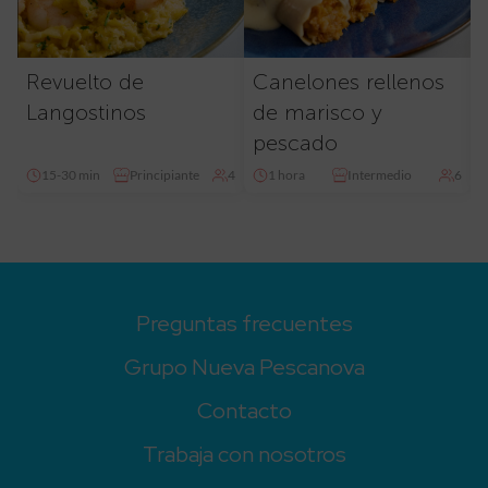
Revuelto de
Canelones rellenos
Langostinos
de marisco y
pescado
15-30 min
Principiante
4
1 hora
Intermedio
6
Preguntas frecuentes
Grupo Nueva Pescanova
Contacto
Trabaja con nosotros