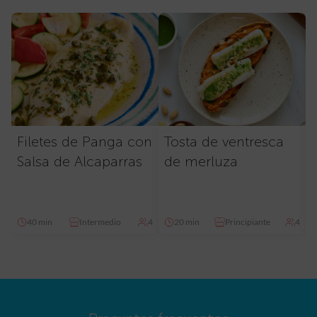
Filetes de Panga con
Tosta de ventresca
Salsa de Alcaparras
de merluza
40 min
Intermedio
4
20 min
Principiante
4