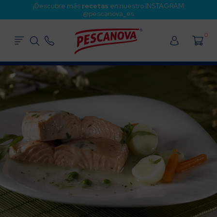
¡Descubre más
recetas
en nuestro INSTAGRAM
@pescanova_es
0