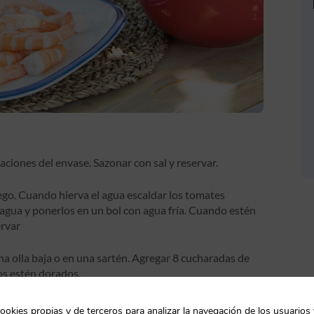
caciones del envase. Sazonar con sal y reservar.
ego. Cuando hierva el agua escaldar los tomates
agua y ponerlos en un bol con agua fría. Cuando estén
ervar
 una olla baja o en una sartén. Agregar 8 cucharadas de
jos estén dorados.
ntar. Dejar cocinar durante 10 minutos y revolver de vez en
ookies propias y de terceros para analizar la navegación de los usuarios