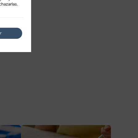
chazarlas.
r