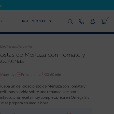
s
0
D
PROFESIONALES
icio
/
Recetas
/
Para niños
Tostas de Merluza con Tomate y
Aceitunas
Aperitivo
Principiante
30-60 min
rueba un delicioso plato de Merluza con Tomate y
ceitunas servida sobre una rebanada de pan
ostado. Una receta muy completa, rica en Omega 3 y
ue se prepara en media hora.