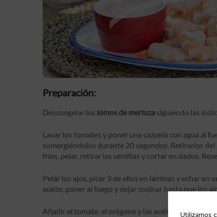
Preparación:
Descongelar los
lomos de merluza
siguiendo las indi
Lavar los tomates y poner una cazuela con agua al fu
sumergiéndolos durante 20 segundos. Retirarlos del 
fríos, pelar, retirar las semillas y cortar en dados. Res
Pelar los ajos, picar 3 de ellos en láminas y echar en
aceite, poner al fuego y dejar cocinar hasta que los a
Añadir el tomate, el orégano y las aceitunas. Salpime
Utilizamos c