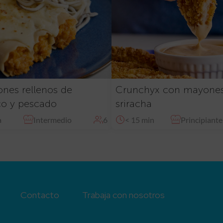
nes rellenos de
Crunchyx con mayone
co y pescado
sriracha
a
Intermedio
6
< 15 min
Principiante
Contacto
Trabaja con nosotros