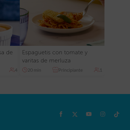
sa de
Espaguetis con tomate y
varitas de merluza
4
20 min
Principiante
1