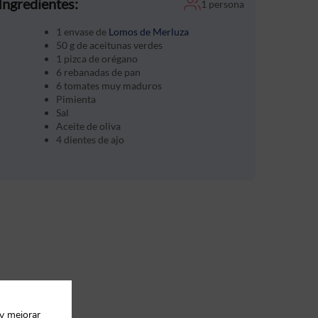
Ingredientes:
1 persona
1 envase de
Lomos de Merluza
50 g de aceitunas verdes
1 pizca de orégano
6 rebanadas de pan
6 tomates muy maduros
Pimienta
Sal
Aceite de oliva
4 dientes de ajo
 y mejorar