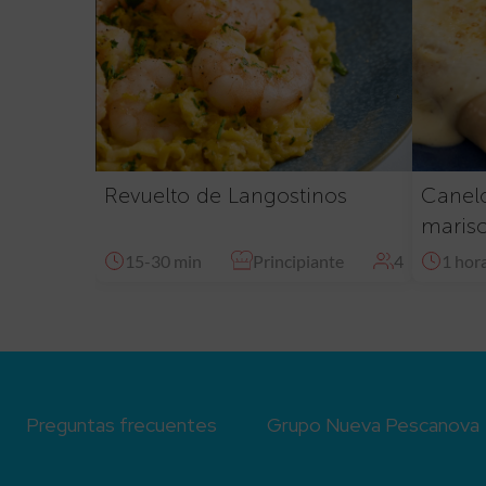
Revuelto de Langostinos
Canelo
maris
15-30 min
Principiante
4
1 hor
Preguntas frecuentes
Grupo Nueva Pescanova