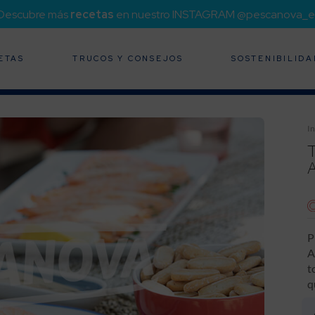
¡Descubre más
recetas
en nuestro INSTAGRAM @pescanova_e
ETAS
TRUCOS Y CONSEJOS
SOSTENIBILIDA
In
P
A
t
q