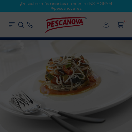
¡Descubre más
recetas
en nuestro INSTAGRAM
@pescanova_es
0