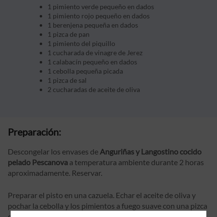
1 pimiento verde pequeño en dados
1 pimiento rojo pequeño en dados
1 berenjena pequeña en dados
1 pizca de pan
1 pimiento del piquillo
1 cucharada de vinagre de Jerez
1 calabacín pequeño en dados
1 cebolla pequeña picada
1 pizca de sal
2 cucharadas de aceite de oliva
Preparación:
Descongelar los envases de
A
nguriñas y Langostino cocido
pelado Pescanova
a temperatura ambiente durante 2 horas
aproximadamente. Reservar.
Preparar el pisto en una cazuela. Echar el aceite de oliva y
pochar la cebolla y los pimientos a fuego suave con una pizca
de sal unos 5 minutos. Después, añadir la berenjena y el