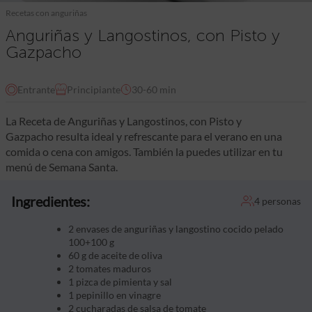
Recetas con anguriñas
Anguriñas y Langostinos, con Pisto y
Gazpacho
Entrante
Principiante
30-60 min
La Receta de Anguriñas y Langostinos, con Pisto y
Gazpacho resulta ideal y refrescante para el verano en una
comida o cena con amigos. También la puedes utilizar en tu
menú de Semana Santa.
Ingredientes:
4 personas
2 envases de anguriñas y langostino cocido pelado
100+100 g
60 g de aceite de oliva
2 tomates maduros
1 pizca de pimienta y sal
1 pepinillo en vinagre
2 cucharadas de salsa de tomate