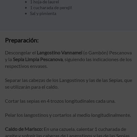
1 hoja de laurel
1 cucharada de perejil
Sal y pimienta
Preparación:
Descongelar el
Langostino Vannamei
(o Gambón) Pescanova
y la
Sepia Limpia Pescanova
, siguiendo las indicaciones de los
respectivos envases.
Separar las cabezas de los Langostinos y las de las Sepias, que
se utilizarán para el caldo.
Cortar las sepias en 4 trozos longitudinales cada una.
Pelar los langostinos y cortarlos al medio longitudinalmente.
Caldo de Marisco:
En una cazuela, calentar 1 cucharada de
aceite y sofreír las cabezas de Langostinos y las de las Sepias