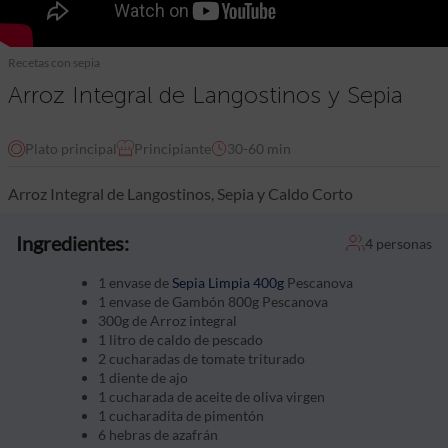
Recetas con sepia
Arroz Integral de Langostinos y Sepia
Plato principal
Principiante
30-60 min
Arroz Integral de Langostinos, Sepia y Caldo Corto
Ingredientes:
4 personas
1 envase de
Sepia Limpia 400g
Pescanova
1 envase de Gambón 800g Pescanova
300g de Arroz integral
1 litro de caldo de pescado
2 cucharadas de tomate triturado
1 diente de ajo
1 cucharada de aceite de oliva virgen
1 cucharadita de pimentón
6 hebras de azafrán