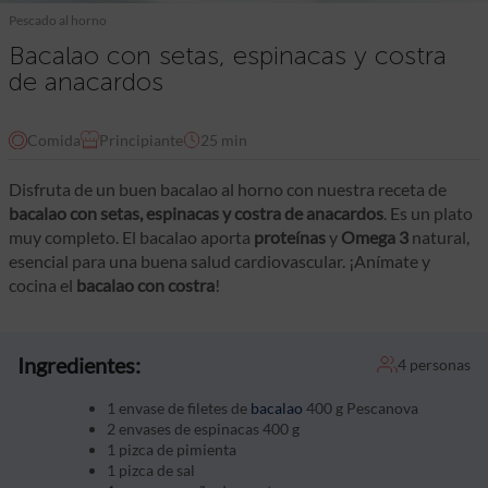
Pescado al horno
Bacalao con setas, espinacas y costra
de anacardos
Comida
Principiante
25 min
Disfruta de un buen bacalao al horno con nuestra receta de
bacalao con setas, espinacas y costra de anacardos
. Es un plato
muy completo. El bacalao aporta
proteínas
y
Omega 3
natural,
esencial para una buena salud cardiovascular. ¡Anímate y
cocina el
bacalao con costra
!
Ingredientes:
4 personas
1 envase de filetes de
bacalao
400 g Pescanova
2 envases de espinacas 400 g
1 pizca de pimienta
1 pizca de sal