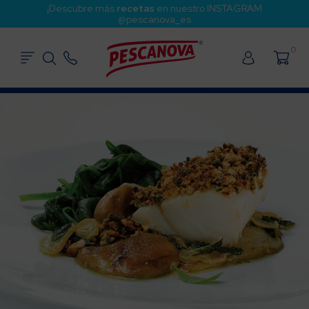
¡Descubre más
recetas
en nuestro INSTAGRAM
@pescanova_es
0