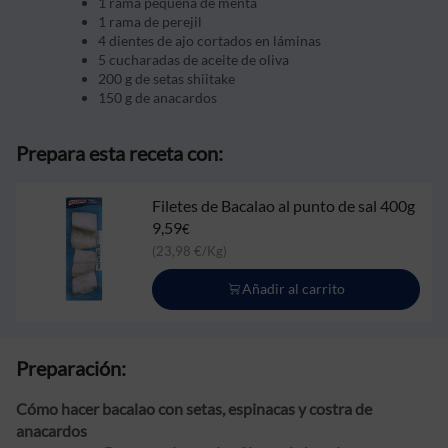
1 rama pequeña de menta
1 rama de perejil
4 dientes de ajo cortados en láminas
5 cucharadas de aceite de oliva
200 g de setas shiitake
150 g de anacardos
Prepara esta receta con:
Filetes de Bacalao al punto de sal 400g
9,59
€
(23,98 €/Kg)
Añadir al carrito
Preparación:
Cómo hacer bacalao con setas, espinacas y costra de
anacardos