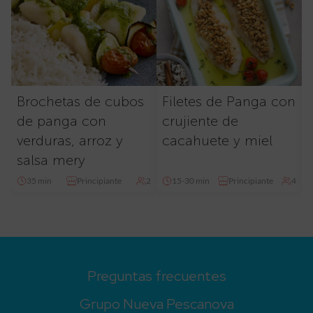
Brochetas de cubos
Filetes de Panga con
de panga con
crujiente de
verduras, arroz y
cacahuete y miel
salsa mery
35 min
Principiante
2
15-30 min
Principiante
4
Preguntas frecuentes
Grupo Nueva Pescanova