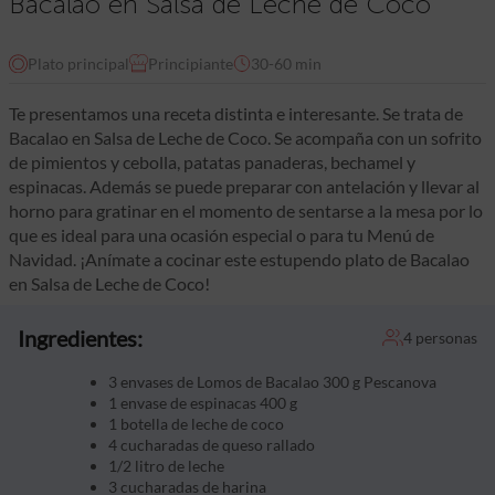
Bacalao en Salsa de Leche de Coco
Plato principal
Principiante
30-60 min
Te presentamos una receta distinta e interesante. Se trata de
Bacalao en Salsa de Leche de Coco. Se acompaña con un sofrito
de pimientos y cebolla, patatas panaderas, bechamel y
espinacas. Además se puede preparar con antelación y llevar al
horno para gratinar en el momento de sentarse a la mesa por lo
que es ideal para una ocasión especial o para tu Menú de
Navidad. ¡Anímate a cocinar este estupendo plato de Bacalao
en Salsa de Leche de Coco!
Ingredientes:
4 personas
3 envases de Lomos de Bacalao 300 g Pescanova
1 envase de espinacas 400 g
1 botella de leche de coco
4 cucharadas de queso rallado
1/2 litro de leche
3 cucharadas de harina