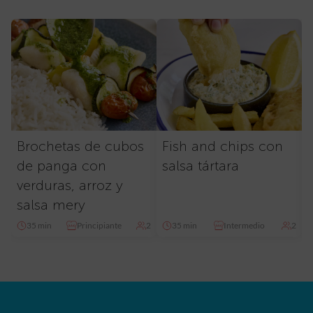
Brochetas de cubos
Fish and chips con
de panga con
salsa tártara
verduras, arroz y
salsa mery
35 min
Principiante
2
35 min
Intermedio
2