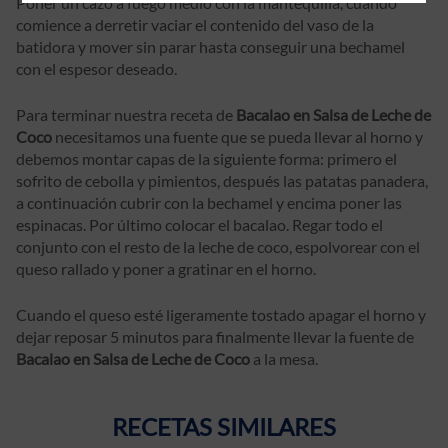
Poner un cazo a fuego medio con la mantequilla, cuando
comience a derretir vaciar el contenido del vaso de la
batidora y mover sin parar hasta conseguir una bechamel
con el espesor deseado.
Para terminar nuestra receta de
Bacalao en Salsa de Leche de
Coco
necesitamos una fuente que se pueda llevar al horno y
debemos montar capas de la siguiente forma: primero el
sofrito de cebolla y pimientos, después las patatas panadera,
a continuación cubrir con la bechamel y encima poner las
espinacas. Por último colocar el bacalao. Regar todo el
conjunto con el resto de la leche de coco, espolvorear con el
queso rallado y poner a gratinar en el horno.
Cuando el queso esté ligeramente tostado apagar el horno y
dejar reposar 5 minutos para finalmente llevar la fuente de
Bacalao en Salsa de Leche de Coco
a la mesa.
RECETAS SIMILARES