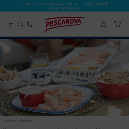
¡Descubre más
recetas
en nuestro INSTAGRAM
@pescanova_es
0
Recetas con bacalao