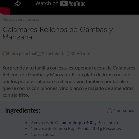
Recetas con calamares
Calamares Rellenos de Gambas y
Manzana
Plato principal
Principiante
30-60 min
Sorprende a tu familia con esta estupenda receta de Calamares
Rellenos de Gambas y Manzana. Es un plato delicioso no sólo
por los propios calamares rellenos sino también por la salsa
que se cocina con piñones, vino blanco y majado de almendras
con ajo frito.
Ingredientes:
4 personas
2 envases de
Calamar limpio 400 g
Pescanova
1 envase de Gamba Roja Pelada 400 g Pescanova
1 pizca de sal