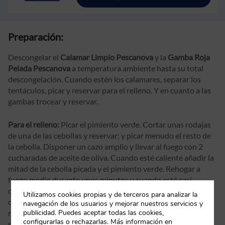
Preparación:
Descongelar el
Calamar Limpio Pescanova
y la
Gamba Roja
Pelada Pescanova
a temperatura ambiente hasta su total
descongelación. Cuando estén los calamares, separar los
tentáculos, picar y reservar para el relleno. Y en cuanto a las
gambas trocear y reservar.
Para el relleno:
Picar el pimiento verde. Cortar unas rodajas
de una de las cebollas y reservar; y picar menudo el resto de
la cebolla. Disponer un cazo amplio y llevar al fuego con 2
cucharadas de aceite de oliva. Cuando esté caliente añadir la
mitad de la cebolla picada y el pimiento verde. Rehogar a
fuego medio durante unos minutos y cuando esté casi
cocinado agregar la manzana, las patas reservadas de los
Utilizamos cookies propias y de terceros para analizar la
calamares y las gambas. Dar unas vueltas y dejar cocinar 5
navegación de los usuarios y mejorar nuestros servicios y
publicidad. Puedes aceptar todas las cookies,
minutos, removiendo de vez en cuando. Echar una pizca de
configurarlas o rechazarlas. Más información en
sal y retirar del fuego para dejar enfriar.