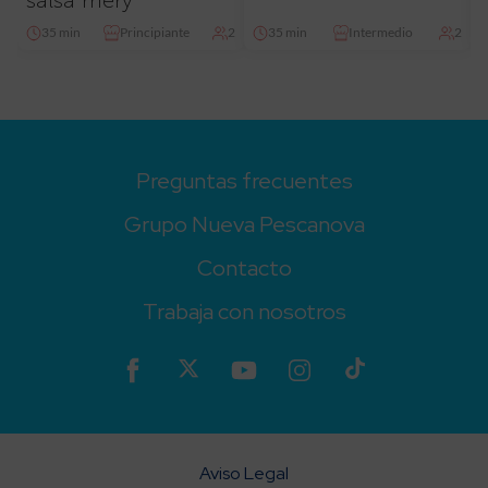
salsa mery
35 min
Principiante
2
35 min
Intermedio
2
Preguntas frecuentes
Grupo Nueva Pescanova
Contacto
Trabaja con nosotros
Aviso Legal