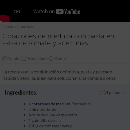
Recetas con merluza
Corazones de merluza con pasta en
salsa de tomate y aceitunas
Comida
Principiante
30 min
La receta con la combinación definitiva, pasta y pescado.
Rápida y sencilla, ideal para solucionar una comida o cena.
Ingredientes:
4 personas
4
corazones de merluza
Pescanova
2 dientes de ajo
Aceite de oliva virgen extra
1 guindilla cayena
200 g de tomates cherry