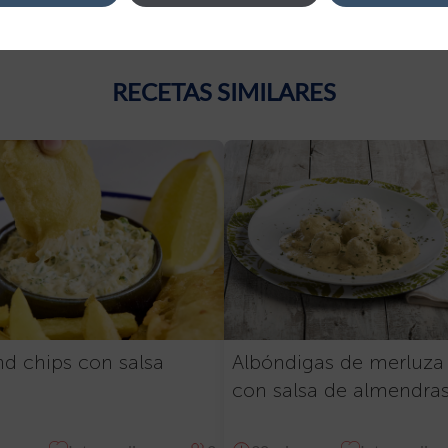
 los brotes de rúcula y los picatostes. Regar con un hilo de
RECETAS SIMILARES
nd chips con salsa
Albóndigas de merluza
con salsa de almendra