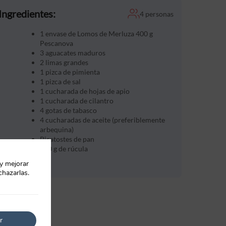
Ingredientes:
4 personas
1 envase de Lomos de Merluza 400 g
Pescanova
3 aguacates maduros
2 limas grandes
1 pizca de pimienta
1 pizca de sal
1 cucharada de hojas de apio
1 cucharada de cilantro
4 gotas de tabasco
4 cucharadas de aceite (preferiblemente
arbequina)
Picatostes de pan
100 g de rúcula
 y mejorar
chazarlas.
r