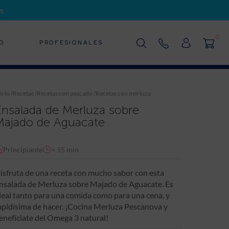
s
0
D
PROFESIONALES
icio
/
Recetas
/
Recetas con pescado
/
Recetas con merluza
Ensalada de Merluza sobre
Majado de Aguacate
Principiante
< 15 min
isfruta de una receta con mucho sabor con esta
nsalada de Merluza sobre Majado de Aguacate. Es
deal tanto para una comida como para una cena, y
apidísima de hacer. ¡Cocina Merluza Pescanova y
enefíciate del Omega 3 natural!