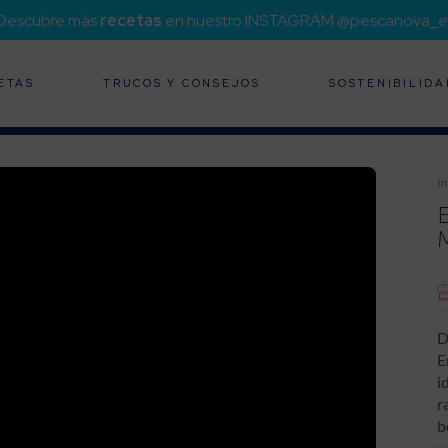
¡Descubre más
recetas
en nuestro INSTAGRAM @pescanova_e
ETAS
TRUCOS Y CONSEJOS
SOSTENIBILIDA
In
D
E
i
r
b