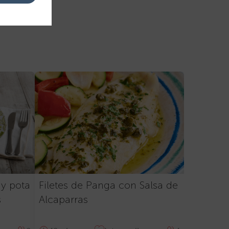
 y pota
Filetes de Panga con Salsa de
s
Alcaparras