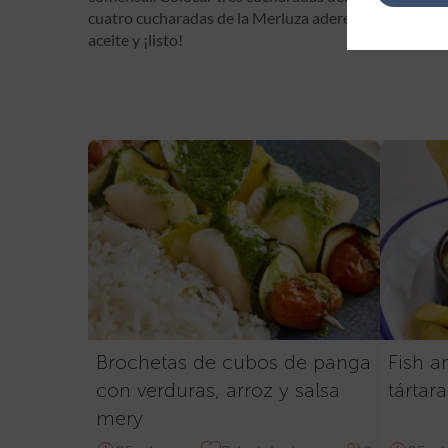
cuatro cucharadas de la Merluza aderezada. Distribuir
aceite y ¡listo!
Brochetas de cubos de panga
Fish a
con verduras, arroz y salsa
tártara
mery