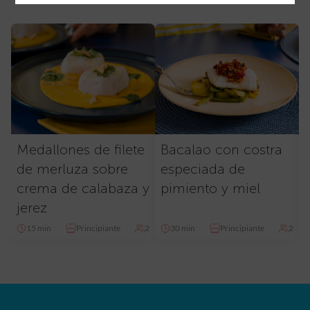
Medallones de filete
Bacalao con costra
de merluza sobre
especiada de
crema de calabaza y
pimiento y miel
jerez
15 min
Principiante
2
30 min
Principiante
2