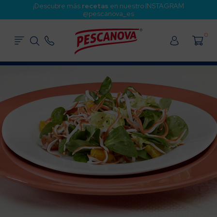
¡Descubre más
recetas
en nuestro INSTAGRAM
@pescanova_es
0