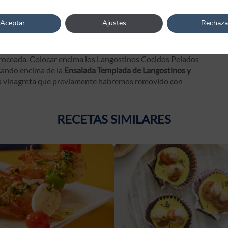
ar.
Aceptar
Ajustes
Rechaza
 poner un poco de sal, una pizca de azúcar, la mostaza y la
remover echar la mitad del aceite de oliva. Reservar.
troceada. Colocar encima los Langostinos Cocidos Pelados
cando encima de la
Ensalada Templada de Langostinos y
lsa vinagreta que previamente habremos removido con
RECETAS SIMILARES