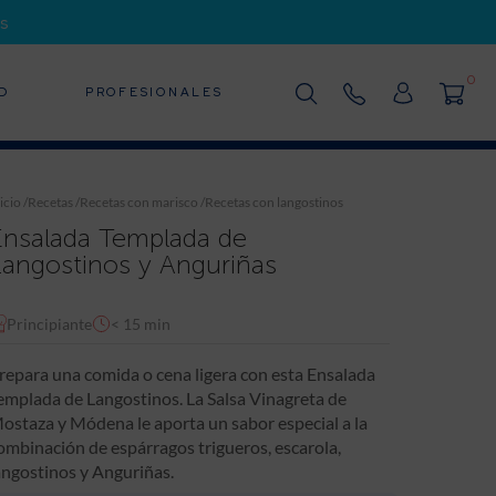
s
0
D
PROFESIONALES
icio
/
Recetas
/
Recetas con marisco
/
Recetas con langostinos
Ensalada Templada de
Langostinos y Anguriñas
Principiante
< 15 min
repara una comida o cena ligera con esta Ensalada
emplada de Langostinos. La Salsa Vinagreta de
ostaza y Módena le aporta un sabor especial a la
ombinación de espárragos trigueros, escarola,
angostinos y Anguriñas.