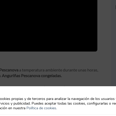
 Pescanova
a temperatura ambiente durante unas horas,
as
Anguriñas Pescanova congeladas.
jo laminado y la guindilla (sin trocear). Cuando comience a
 durante 1 minuto. Retirar el salteado a un recipiente
ookies propias y de terceros para analizar la navegación de los usuarios
vicios y publicidad. Puedes aceptar todas las cookies, configurarlas o re
ción en nuestra
Política de cookies.
saltear en la misma sartén durante 1 minuto con 1