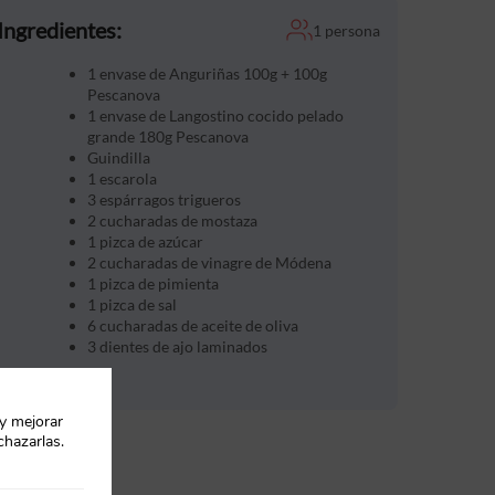
Ingredientes:
1 persona
1 envase de Anguriñas 100g + 100g
Pescanova
1 envase de Langostino cocido pelado
grande 180g Pescanova
Guindilla
1 escarola
3 espárragos trigueros
2 cucharadas de mostaza
1 pizca de azúcar
2 cucharadas de vinagre de Módena
1 pizca de pimienta
1 pizca de sal
6 cucharadas de aceite de oliva
3 dientes de ajo laminados
 y mejorar
chazarlas.