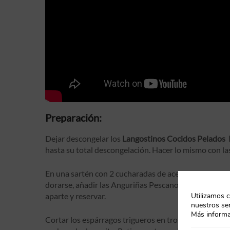
Preparación:
Dejar descongelar los
Langostinos Cocidos Pelados
hasta su total descongelación. Hacer lo mismo con l
En una sartén con 2 cucharadas de aceite, saltear el a
dorarse, añadir las Anguriñas Pescanova y dar vueltas
aparte y reservar.
Utilizamos c
nuestros ser
Más informa
Cortar los espárragos trigueros en trozos grandes y 