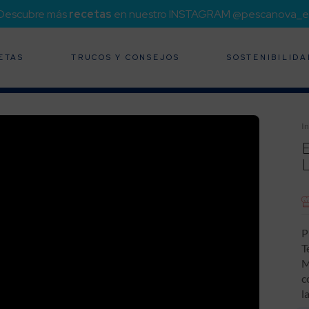
¡Descubre más
recetas
en nuestro INSTAGRAM @pescanova_e
ETAS
TRUCOS Y CONSEJOS
SOSTENIBILIDA
In
P
T
M
c
l