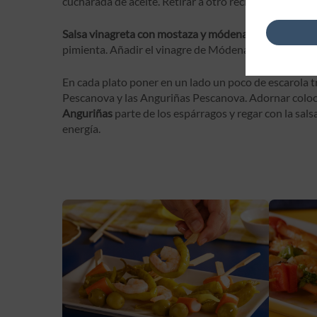
cucharada de aceite. Retirar a otro recipiente y reserv
Salsa vinagreta con mostaza y módena
: En un cuenco
pimienta. Añadir el vinagre de Módena y sin dejar de 
En cada plato poner en un lado un poco de escarola 
Pescanova y las Anguriñas Pescanova. Adornar colo
Anguriñas
parte de los espárragos y regar con la sa
energía.