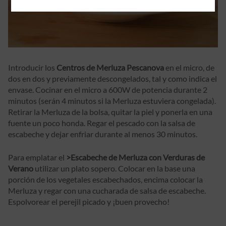
Introducir los
Centros de Merluza Pescanova
en el micro, de
dos en dos y previamente descongelados, tal y como indica el
envase. Cocinar en el micro a 600W de potencia durante 2
minutos (serán 4 minutos si la Merluza estuviera congelada).
Retirar la Merluza de la bolsa, quitar la piel y ponerla en una
fuente un poco honda. Regar el pescado con la salsa de
escabeche y dejar enfriar durante al menos 30 minutos.
Para emplatar el
>Escabeche de Merluza con Verduras de
Verano
utilizar un plato sopero. Colocar en la base una
porción de los vegetales escabechados, encima colocar la
Merluza y regar con una cucharada de salsa de escabeche.
Espolvorear el perejil picado y ¡buen provecho!