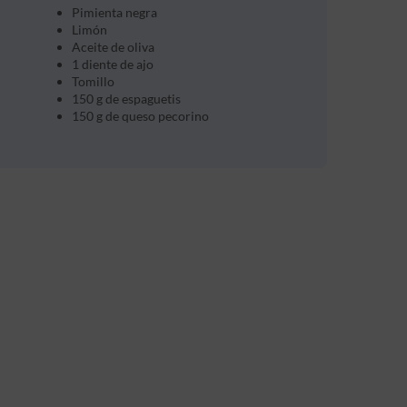
Pimienta negra
Limón
Aceite de oliva
1 diente de ajo
Tomillo
150 g de espaguetis
150 g de queso pecorino