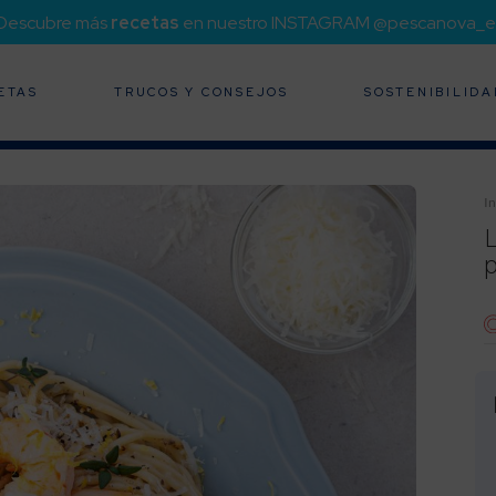
¡Descubre más
recetas
en nuestro INSTAGRAM @pescanova_e
ETAS
TRUCOS Y CONSEJOS
SOSTENIBILIDA
In