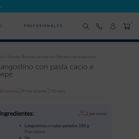
s
0
D
PROFESIONALES
icio
/
Recetas
/
Recetas con marisco
/
Recetas con langostinos
Langostino con pasta cacio e
pepe
Comida
Principiante
30 min
Ingredientes:
2 personas
Langostinos crudos pelados 180 g
Pescanova
Sal