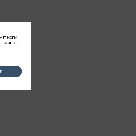
 y mejorar
chazarlas.
r