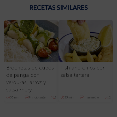
RECETAS SIMILARES
Brochetas de cubos
Fish and chips con
de panga con
salsa tártara
verduras, arroz y
salsa mery
35 min
Principiante
2
35 min
Intermedio
2