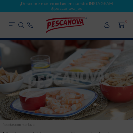
¡Descubre más
recetas
en nuestro INSTAGRAM
@pescanova_es
0
Recetas con merluza