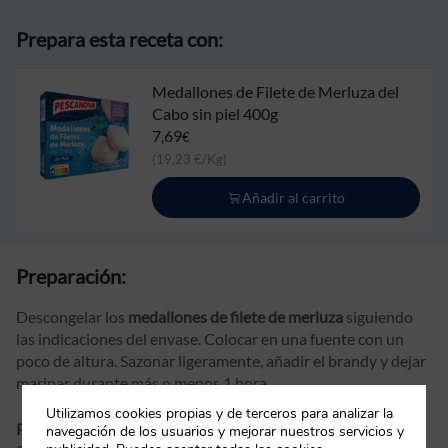
Prepara esta receta con:
Medallones de Filete de Merluza del
Cabo sin piel 400g
7,69
€
(19,23 €/Kg)
Añadir al carrito
Preparación:
Descongelar los
medallones de filete de merluza
siguiendo
las indicaciones del envase. Colocar en una fuente con un
poco de altura. Sazonar ligeramente, añadir el brandy y dejar
marinar durante más o menos 1 hora.
Utilizamos cookies propias y de terceros para analizar la
Puré de patatas:
lavar las patatas y cocer con piel durante
navegación de los usuarios y mejorar nuestros servicios y