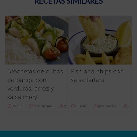
RECETAS SIMILARES
Brochetas de cubos
Fish and chips con
de panga con
salsa tártara
verduras, arroz y
salsa mery
35 min
Principiante
2
35 min
Intermedio
2