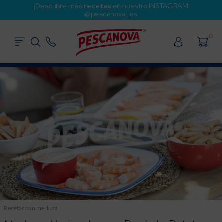
¡Descubre más
recetas
en nuestro INSTAGRAM
@pescanova_es
0
Recetas con merluza