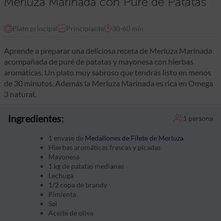
Merluza Marinada con Puré de Patatas
Plato principal
Principiante
30-60 min
Aprende a preparar una deliciosa receta de Merluza Marinada
acompañada de puré de patatas y mayonesa con hierbas
aromáticas. Un plato muy sabroso que tendrás listo en menos
de 30 minutos. Además la Merluza Marinada es rica en Omega
3 natural.
Ingredientes:
1 persona
1 envase de
Medallones de Filete de Merluza
Hierbas aromáticas frescas y picadas
Mayonesa
1 kg de patatas medianas
Lechuga
1/2 copa de brandy
Pimienta
Sal
Aceite de oliva